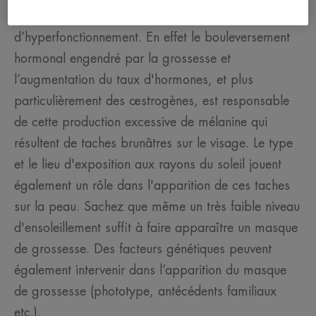
spécialistes du bronzage qui se trouvent en état
d’hyperfonctionnement. En effet le bouleversement
hormonal engendré par la grossesse et
l’augmentation du taux d'hormones, et plus
particulièrement des œstrogènes, est responsable
de cette production excessive de mélanine qui
résultent de taches brunâtres sur le visage. Le type
et le lieu d'exposition aux rayons du soleil jouent
également un rôle dans l'apparition de ces taches
sur la peau. Sachez que même un très faible niveau
d'ensoleillement suffit à faire apparaître un masque
de grossesse. Des facteurs génétiques peuvent
également intervenir dans l’apparition du masque
de grossesse (phototype, antécédents familiaux
etc.).