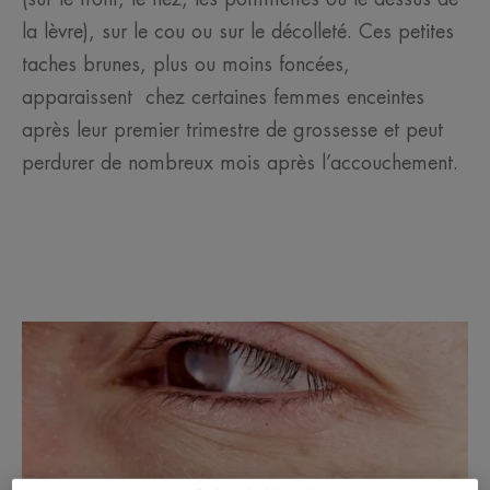
la lèvre), sur le cou ou sur le décolleté. Ces petites
taches brunes, plus ou moins foncées,
apparaissent chez certaines femmes enceintes
après leur premier trimestre de grossesse et peut
perdurer de nombreux mois après l’accouchement.