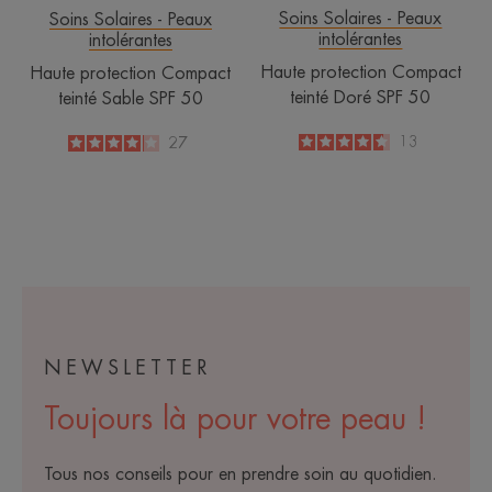
Soins Solaires - Peaux
Soins Solaires - Peaux
intolérantes
intolérantes
Haute protection Compact
Haute protection Compact
teinté Doré SPF 50
teinté Sable SPF 50
4.6
/
5
13
4.1
/
5
27
-
-
NEWSLETTER
Toujours là pour votre peau !
Tous nos conseils pour en prendre soin au quotidien.