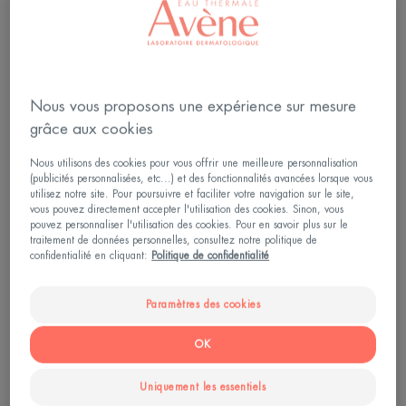
Nous vous proposons une expérience sur mesure
grâce aux cookies
Nous utilisons des cookies pour vous offrir une meilleure personnalisation
(publicités personnalisées, etc...) et des fonctionnalités avancées lorsque vous
utilisez notre site. Pour poursuivre et faciliter votre navigation sur le site,
vous pouvez directement accepter l'utilisation des cookies. Sinon, vous
pouvez personnaliser l'utilisation des cookies. Pour en savoir plus sur le
traitement de données personnelles, consultez notre politique de
confidentialité en cliquant:
Politique de confidentialité
Les causes du masque de grossesse
Paramètres des cookies
Le masque de grossesse est dû à une surproduction
OK
de mélanine, le pigment responsable de la couleur
Uniquement les essentiels
de l’épiderme, par les mélanocytes, les cellules