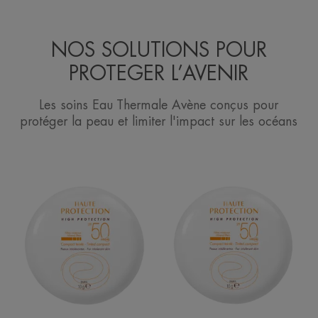
NOS SOLUTIONS POUR
PROTEGER L’AVENIR
Les soins Eau Thermale Avène conçus pour
protéger la peau et limiter l'impact sur les océans
Haute
Haute
protection
protection
Compact
Compact
teinté
teinté
Sable
Doré
SPF
SPF
50
50