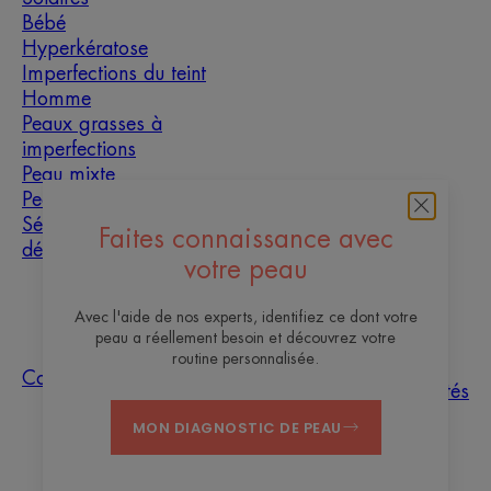
Bébé
Hyperkératose
Imperfections du teint
Homme
Peaux grasses à
imperfections
Peau mixte
Peau sèche
Sécheresse et
Faites connaissance avec
déshydratation
votre peau
À propos
Avec l'aide de nos experts, identifiez ce dont votre
peau a réellement besoin et découvrez votre
Les sites des
routine personnalisée.
Questions
Tri des
Nos
Contact
Laboratoires
fréquentes
échantillons
actualités
Pierre Fabre
MON DIAGNOSTIC DE PEAU