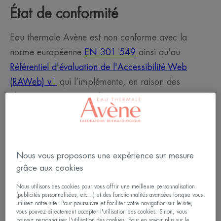
État de conformité
Eau thermale Avène est non conforme avec la
norme européenne
EN 301 549
ainsi qu'au
Référentiel d'évaluation de l'Accessibilité Web
(RAWeb) v1
qui l’implémente, en raison des
éléments énumérés ci-dessous.
Résultats des tests
Nous vous proposons une expérience sur mesure
grâce aux cookies
L’audit de conformité au RAWEB 1 réalisé par la
société Temesis révèle que :
Nous utilisons des cookies pour vous offrir une meilleure personnalisation
(publicités personnalisées, etc...) et des fonctionnalités avancées lorsque vous
utilisez notre site. Pour poursuivre et faciliter votre navigation sur le site,
59,7 %
des critères RAWeb sont respectés.
vous pouvez directement accepter l'utilisation des cookies. Sinon, vous
pouvez personnaliser l'utilisation des cookies. Pour en savoir plus sur le