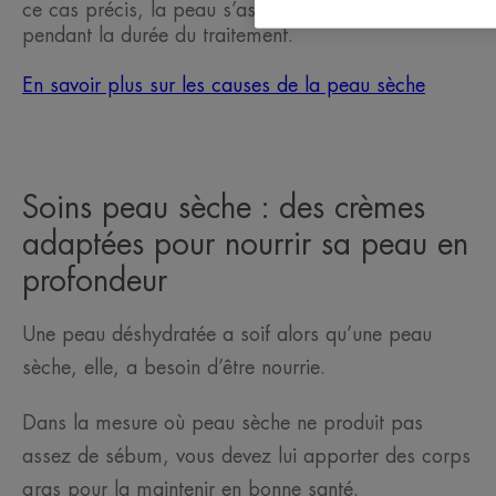
ce cas précis, la peau s’assèche uniquement
pendant la durée du traitement.
En savoir plus sur les causes de la peau sèche
Soins peau sèche : des crèmes
adaptées pour nourrir sa peau en
profondeur
Une peau déshydratée a soif alors qu’une peau
sèche, elle, a besoin d’être nourrie.
Dans la mesure où peau sèche ne produit pas
assez de sébum, vous devez lui apporter des corps
gras pour la maintenir en bonne santé.