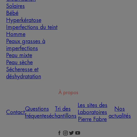
Solaires
Bébé
Hyperkératose
Imperfections du teint
Homme
Peaux grasses à
imperfections
Peau mixte
Peau sèche
Sécheresse et
déshydratation
À propos
Les sites des
Questions
Tri des
Nos
Contact
Laboratoires
fréquentes
échantillons
actualités
Pierre Fabre