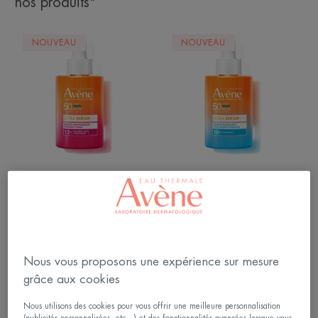
nos produits"
ULTRA
ULTRA
NOUVEAU
NOUVEAU
SERUM
SERUM
SPF50+
SPF50+
REPULPE
HYDRATE
INSTANTANÉMENT
DURABLEMEN
Soins solaires - Peaux
Soins solaires - Peaux
sensibles
sensibles
ULTRA SERUM SPF50+
ULTRA SERUM SPF50+
REPULPE
HYDRATE DURABLEMENT
INSTANTANÉMENT
4.6
/
5
31
Nous vous proposons une expérience sur mesure
-
4.5
/
5
147
grâce aux cookies
-
ULTRA
ULTRA
Nous utilisons des cookies pour vous offrir une meilleure personnalisation