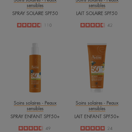
Soins solaires - Peaux
Soins solaires - Peaux
sensibles
sensibles
SPRAY SOLAIRE SPF50
LAIT SOLAIRE SPF50
4.7
/
5
110
4.5
/
5
42
-
-
SPRAY
LAIT
ENFANT
ENFANT
SPF50+
SPF50+
Soins solaires - Peaux
Soins solaires - Peaux
sensibles
sensibles
SPRAY ENFANT SPF50+
LAIT ENFANT SPF50+
4.6
/
5
49
5
/
5
24