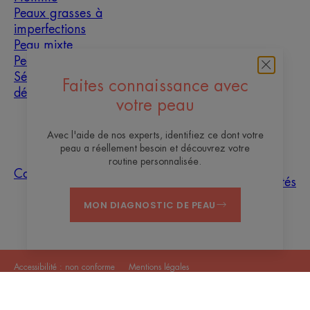
Peaux grasses à
imperfections
Peau mixte
Peau sèche
Sécheresse et
Faites connaissance avec
déshydratation
votre peau
À propos
Avec l'aide de nos experts, identifiez ce dont votre
peau a réellement besoin et découvrez votre
Les sites des
routine personnalisée.
Questions
Tri des
Nos
Contact
Laboratoires
fréquentes
échantillons
actualités
Pierre Fabre
MON DIAGNOSTIC DE PEAU
Accessibilité : non conforme
Mentions légales
Politique de confidentialité
Paramètres des cookies
© 2026 Eau Thermale Avène