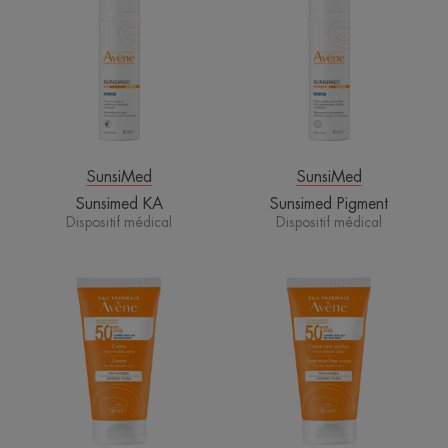
SunsiMed
SunsiMed
Sunsimed KA
Sunsimed Pigment
Dispositif médical
Dispositif médical
Crème
Crème
SPF
sans
50+
parfum
SPF
50+