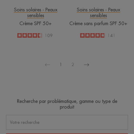
Soins solaires - Peaux
Soins solaires - Peaux
sensibles
sensibles
Crème SPF 50+
Crème sans parfum SPF 50+
4.4
/
5
109
4.8
/
5
141
-
-
1
2
Page
Page
suivante
précédente
Recherche par problématique, gamme ou type de
produit