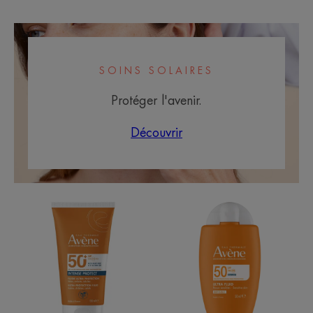
-
-
SOINS SOLAIRES
Protéger l'avenir.
Découvrir
INTENSE
ULTRA
PROTECT
FLUID
SPF50+
INVISIBLE
SPF50