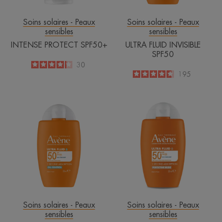
Soins solaires - Peaux
Soins solaires - Peaux
sensibles
sensibles
INTENSE PROTECT SPF50+
ULTRA FLUID INVISIBLE
SPF50
4.2
/
5
30
-
4.7
/
5
195
-
ULTRA
ULTRA
FLUID
FLUID
OIL
PERFECTEUR
CONTROL
SPF50+
SPF50
Soins solaires - Peaux
Soins solaires - Peaux
sensibles
sensibles