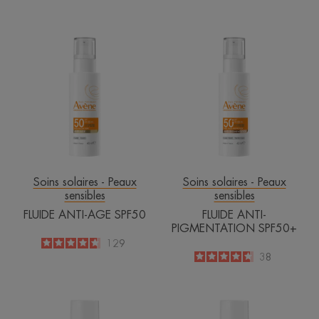
-
-
FLUIDE
FLUIDE
ANTI-
ANTI-
AGE
PIGMENTATI
SPF50
SPF50+
Soins solaires - Peaux
Soins solaires - Peaux
sensibles
sensibles
FLUIDE ANTI-AGE SPF50
FLUIDE ANTI-
PIGMENTATION SPF50+
4.6
/
5
129
-
4.7
/
5
38
-
Sunsimed
Sunsimed
KA
Pigment