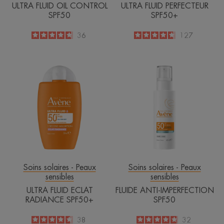
ULTRA FLUID OIL CONTROL
ULTRA FLUID PERFECTEUR
SPF50
SPF50+
4.7
/
5
36
4.6
/
5
127
-
-
ULTRA
FLUIDE
FLUID
ANTI-
ECLAT
IMPERFECTI
RADIANCE
SPF50
SPF50+
Soins solaires - Peaux
Soins solaires - Peaux
sensibles
sensibles
ULTRA FLUID ECLAT
FLUIDE ANTI-IMPERFECTION
RADIANCE SPF50+
SPF50
4.6
/
5
38
4.8
/
5
32