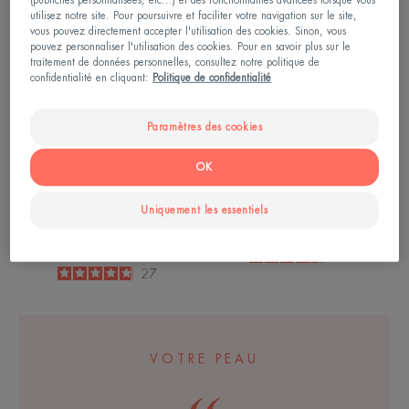
NOUVEAU
NOUVEAU
(publicités personnalisées, etc...) et des fonctionnalités avancées lorsque vous
SERUM
STICK
utilisez notre site. Pour poursuivre et faciliter votre navigation sur le site,
SPF50+
SPF50
vous pouvez directement accepter l'utilisation des cookies. Sinon, vous
pouvez personnaliser l'utilisation des cookies. Pour en savoir plus sur le
ACTIVE
traitement de données personnelles, consultez notre politique de
L’ÉCLAT
confidentialité en cliquant:
Politique de confidentialité
Paramètres des cookies
OK
Soins solaires - Peaux
Soins solaires - Peaux
sensibles
sensibles
Uniquement les essentiels
ULTRA SERUM SPF50+
ULTRA STICK SPF50
ACTIVE L’ÉCLAT
4.5
/
5
40
-
4.8
/
5
27
-
VOTRE PEAU