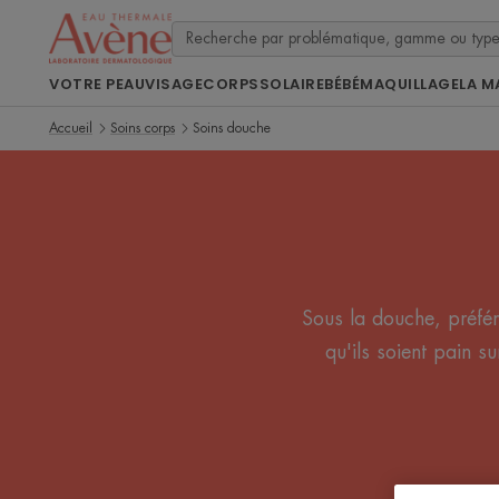
VOTRE PEAU
VISAGE
CORPS
SOLAIRE
BÉBÉ
MAQUILLAGE
LA M
Accueil
Soins corps
Soins douche
Sous la douche, préfér
qu'ils soient pain s