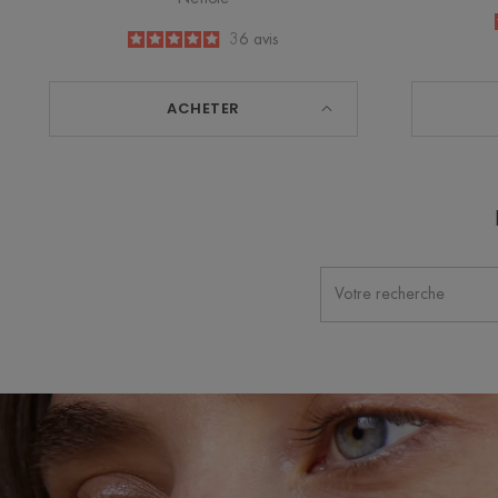
4.9
/
5
36
avis
-
ACHETER