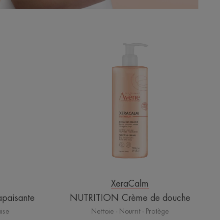
NUTRITION
Crème
de
te
douche
XeraCalm
paisante
NUTRITION Crème de douche
aise
Nettoie - Nourrit - Protège