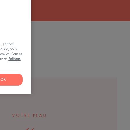
tilisable par
..) et des
le site, vous
 cookies. Pour en
iquant:
Politique
OK
VOTRE PEAU