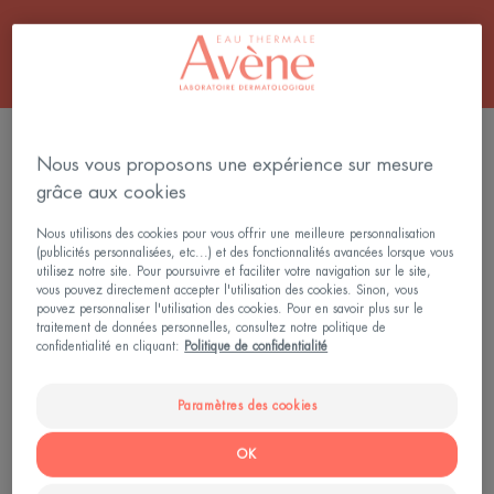
3 résultats pour "Crème solaire pour peau
Nous vous proposons une expérience sur mesure
grasse et mixte"
grâce aux cookies
ULTRA
FLUIDE
Nous utilisons des cookies pour vous offrir une meilleure personnalisation
FLUID
ANTI-
(publicités personnalisées, etc...) et des fonctionnalités avancées lorsque vous
OIL
IMPERFECTI
utilisez notre site. Pour poursuivre et faciliter votre navigation sur le site,
CONTROL
SPF50
vous pouvez directement accepter l'utilisation des cookies. Sinon, vous
pouvez personnaliser l'utilisation des cookies. Pour en savoir plus sur le
SPF50
traitement de données personnelles, consultez notre politique de
confidentialité en cliquant:
Politique de confidentialité
Paramètres des cookies
Soins solaires - Peaux
Soins solaires - Peaux
OK
sensibles
sensibles