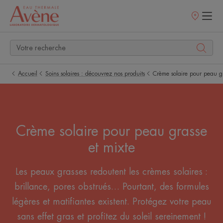
Points
de
vente
Accueil
Soins solaires : découvrez nos produits
Crème solaire pour peau gr
Crème solaire pour peau grasse
et mixte
Les peaux grasses redoutent les crèmes solaires :
brillance, pores obstrués… Pourtant, des formules
légères et matifiantes existent. Protégez votre peau
sans effet gras et profitez du soleil sereinement !