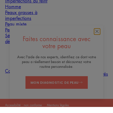
Imperfections du teint
Homme
Peaux grasses à
imperfections
Peau mixte
Peau sèche
Sécheresse et
Faites connaissance avec
déshydratation
votre peau
À propos
Avec l'aide de nos experts, identifiez ce dont votre
peau a réellement besoin et découvrez votre
Les sites des
routine personnalisée.
Questions
Tri des
Nos
Contact
Laboratoires
fréquentes
échantillons
actualités
Pierre Fabre
MON DIAGNOSTIC DE PEAU
Accessibilité : non conforme
Mentions légales
Politique de confidentialité
Paramètres des cookies