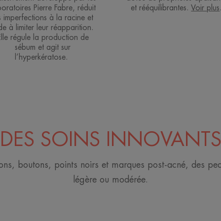
oratoires Pierre Fabre, réduit
et rééquilibrantes.
Voir plus
s imperfections à la racine et
de à limiter leur réapparition.
Elle régule la production de
sébum et agit sur
l’hyperkératose.
DES SOINS INNOVANT
ctions, boutons, points noirs et marques post-acné, des p
légère ou modérée.