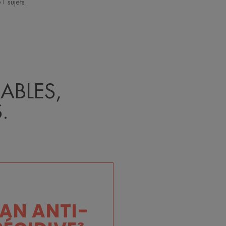
1 sujets.
ABLES,
.
 AN ANTI-