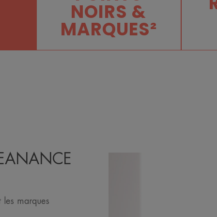
NOIRS &
MARQUES²
LEANANCE
t les marques