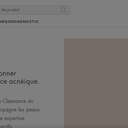
ARQUE
DIAGNOSTIC
onner
ce acnéique.
e Cleanance du
mpagne les peaux
e expertise
actifs