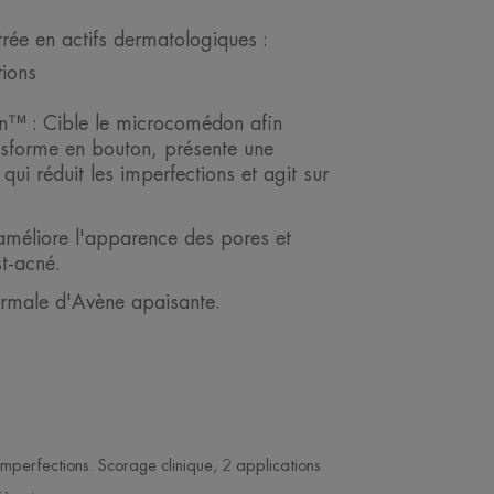
rée en actifs dermatologiques :
tions
™ : Cible le microcomédon afin
ransforme en bouton, présente une
 qui réduit les imperfections et agit sur
méliore l'apparence des pores et
t-acné.
ermale d'Avène apaisante.
imperfections. Scorage clinique, 2 applications