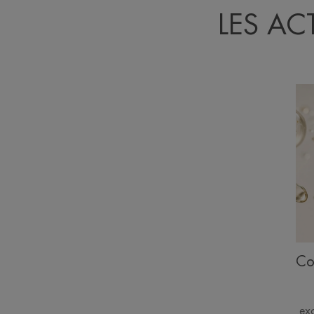
LES AC
Co
exc