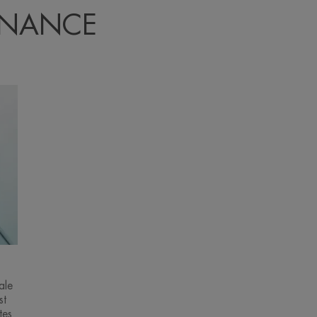
EANANCE
ale
st
tes