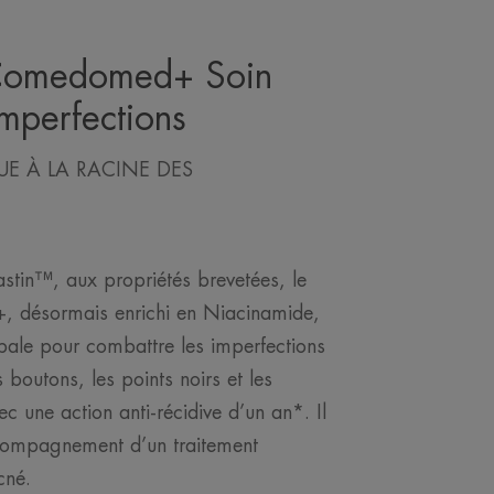
Comedomed+ Soin
-imperfections
E À LA RACINE DES
tin™, aux propriétés brevetées, le
désormais enrichi en Niacinamide,
bale pour combattre les imperfections
es boutons, les points noirs et les
 une action anti-récidive d’un an*. Il
accompagnement d’un traitement
cné.