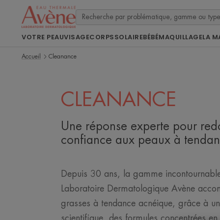
VOTRE PEAU
VISAGE
CORPS
SOLAIRE
BÉBÉ
MAQUILLAGE
LA M
Accueil
Cleanance
CLEANANCE
Une réponse experte pour red
confiance aux peaux à tendan
Depuis 30 ans, la gamme incontournabl
Laboratoire Dermatologique Avène acco
grasses à tendance acnéique, grâce à un
scientifique, des formules concentrées en 