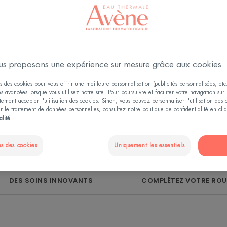
ement prouvés.
s d’hygiène pour
duire les boutons,
s proposons une expérience sur mesure grâce aux cookies
x à tendance
s des cookies pour vous offrir une meilleure personnalisation (publicités personnalisées, etc.
cné les plus
és avancées lorsque vous utilisez notre site. Pour poursuivre et faciliter votre navigation sur 
ement accepter l'utilisation des cookies. Sinon, vous pouvez personnaliser l'utilisation des
 Cleanance, c’est
ur le traitement de données personnelles, consultez notre politique de confidentialité en cl
iance aux peaux à
alité
s des cookies
Uniquement les essentiels
DES SOINS INNOVANTS
COMPLÉTEZ VOTRE ROU