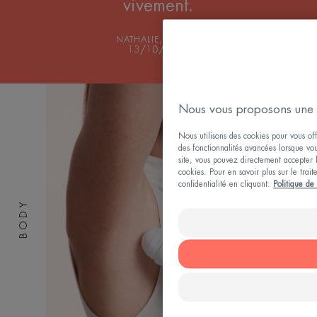
vivement.
NATHALIE, 50 ANS
13/10/2019
Nous vous proposons une 
Nous utilisons des cookies pour vous offr
des fonctionnalités avancées lorsque vous
site, vous pouvez directement accepter l'
cookies. Pour en savoir plus sur le trai
confidentialité en cliquant:
Politique de 
BODY