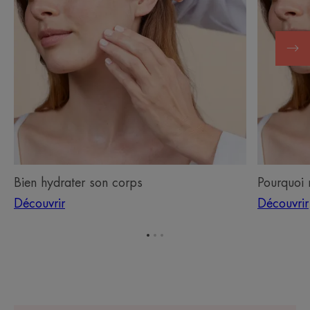
corps
peau
?
Bien hydrater son corps
Pourquoi 
Découvrir
Découvrir
Aller
Aller
Aller
à
à
à
l'item
l'item
l'item
1
2
3