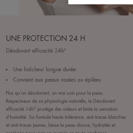
UNE PROTECTION 24 H
Déodorant efficacité 24h²
Une fraîcheur longue durée
Convient aux peaux rasées ou épilées
Plus qu’un déodorant, un vrai soin pour la peau.
Respectueux de sa physiologie naturelle, le Déodorant
2
efficacité 24h
protège des odeurs et limite la sensation
d’humidité. Sa formule haute tolérance, anti-traces blanches
et anti-traces jaunes, laisse la peau douce, hydratée et