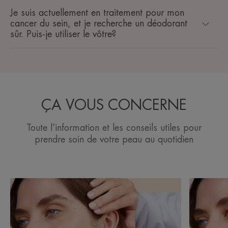
Je suis actuellement en traitement pour mon
cancer du sein, et je recherche un déodorant
sûr. Puis-je utiliser le vôtre?
ÇA VOUS CONCERNE
Toute l’information et les conseils utiles pour
prendre soin de votre peau au quotidien
Découvrir
Découvrir
Bien
Pourquoi
hydrater
nourrir
son
sa