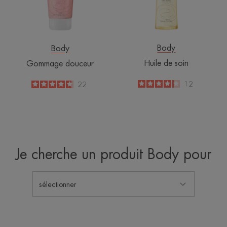
Body
Body
Huile de soin
Gommage douceur
4.2
/
5
12
4.7
/
5
22
-
-
Je cherche un produit Body pour
sélectionner