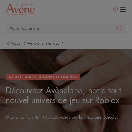
Points
de
vente
Accueil
Avèneland, c’est quoi ?
A SAFE SPACE, A NEW EXPERIENCE
Découvrez Avèneland, notre tout
nouvel univers de jeu sur Roblox
Mise à jour le
04/11/2025
, validé par
la direction médicale
.