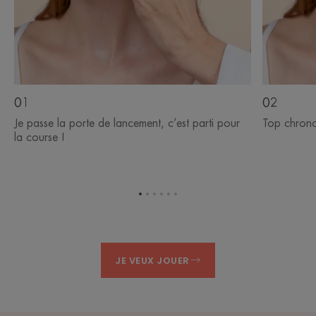
01
02
Je passe la porte de lancement, c’est parti pour
Top chrono
la course !
Aller
Aller
Aller
Aller
Aller
Aller
à
à
à
à
à
à
l'item
l'item
l'item
l'item
l'item
l'item
1
2
3
4
5
6
JE VEUX JOUER