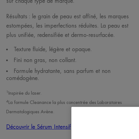
sur chaque type de marque.
Résultats : le grain de peau est affiné, les marques
estompées, les imperfections réduites. La peau est
plus unifiée, redensifiée et dermo-resurfacée.
Texture fluide, légère et opaque.
Fini non gras, non collant.
Formule hydratante, sans parfum et non
comédogène.
1
Inspirée du laser.
4
La formule Cleanance la plus concentrée des Laboratoires
Dermatologiques Avène.
Découvrir le Sérum Intensif