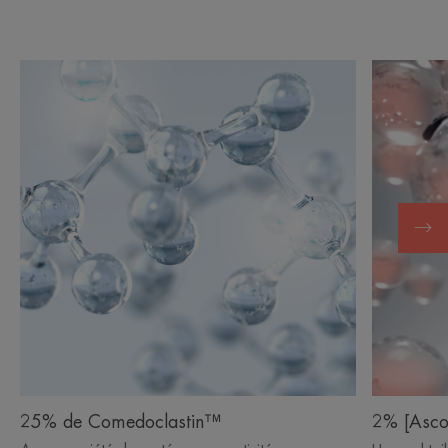
25% de Comedoclastin™
2% [Asco