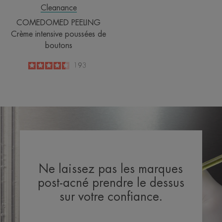
Cleanance
COMEDOMED PEELING
Crème intensive poussées de
boutons
4.5
/
5
193
-
Ne laissez pas les marques
post-acné prendre le dessus
sur votre confiance.