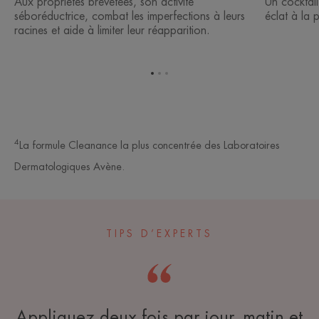
Aux propriétés brevetées, son activité
Un cocktail
séboréductrice, combat les imperfections à leurs
éclat à la 
racines et aide à limiter leur réapparition.
Aller
Aller
Aller
à
à
à
l'item
l'item
l'item
1
2
3
4
La formule Cleanance la plus concentrée des Laboratoires
Dermatologiques Avène.
TIPS D’EXPERTS
Appliquez deux fois par jour, matin et