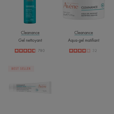
Cleanance
Cleanance
Gel nettoyant
Aqua-gel matifiant
4.7
/
5
780
3.9
/
5
32
-
-
COMEDOMED
BEST SELLER
PEELING
Crème
intensive
poussées
de
boutons