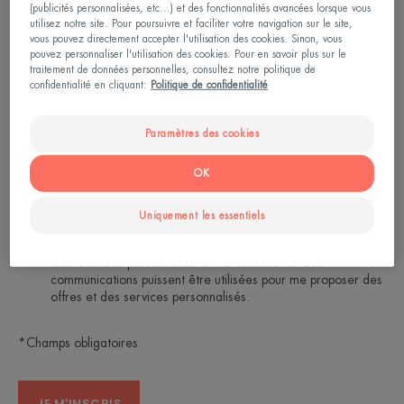
(publicités personnalisées, etc...) et des fonctionnalités avancées lorsque vous
Tous nos conseils d’experts (et nos dernières
utilisez notre site. Pour poursuivre et faciliter votre navigation sur le site,
vous pouvez directement accepter l'utilisation des cookies. Sinon, vous
innovations dermatologiques) pour prendre soin de
pouvez personnaliser l'utilisation des cookies. Pour en savoir plus sur le
traitement de données personnelles, consultez notre politique de
votre peau sensible jour après jour.
confidentialité en cliquant:
Politique de confidentialité
Adresse mail*
Paramètres des cookies
OK
Je confirme avoir 16 ans ou plus.
Uniquement les essentiels
*
Oui, j'accepte de recevoir des communications de la
marque Eau Thermale Avène (newsletters et offres) et que
mes données personnelles et ma consultation des
communications puissent être utilisées pour me proposer des
offres et des services personnalisés.
*Champs obligatoires
JE M'INSCRIS