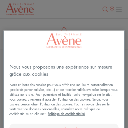
Points
de
vente
L'Eau thermale d'Avène
Nous vous proposons une expérience sur mesure
Le Centre thermal d'Avène
À la pointe de l'innovation
grâce aux cookies
Nous utilisons des cookies pour vous offrir une meilleure personnalisation
(publicités personnalisées, etc...) et des fonctionnalités avancées lorsque vous
utilisez notre site. Pour poursuivre et faciliter votre navigation sur le site,
Recevez notre newsletter
vous pouvez directement accepter l'utilisation des cookies. Sinon, vous
pouvez personnaliser l'utilisation des cookies. Pour en savoir plus sur le
Toujours là pour votre peau ! Tous nos conseils pour en prendre
traitement de données personnelles, consultez notre politique de
soin au quotidien.
confidentialité en cliquant:
Politique de confidentialité