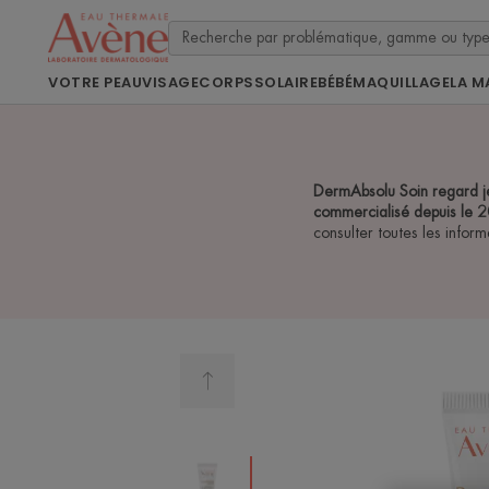
VOTRE PEAU
VISAGE
CORPS
SOLAIRE
BÉBÉ
MAQUILLAGE
LA M
DermAbsolu Soin regard je
commercialisé depuis l
consulter toutes les inform