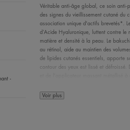
Véritable anti-âge global, ce soin anti-
des signes du vieillissement cutané du c
association unique d'actifs brevetés*. L
d’Acide Hyaluronique, luttent contre le
matière et densité à la peau. Le bakuchi
au rétinol, aide au maintien des volume
de lipides cutanés essentiels, apporte s
contour des yeux est lissé et défroissé. 
et de l'applicateur massant métallisé à 
ant -
illumine le regard. Sans parfum et ric
est parfaitement adapté aux contours d
Voir plus
Avantages
Un trio unique et breveté d'actifs pour ag
vieillissement cutané.