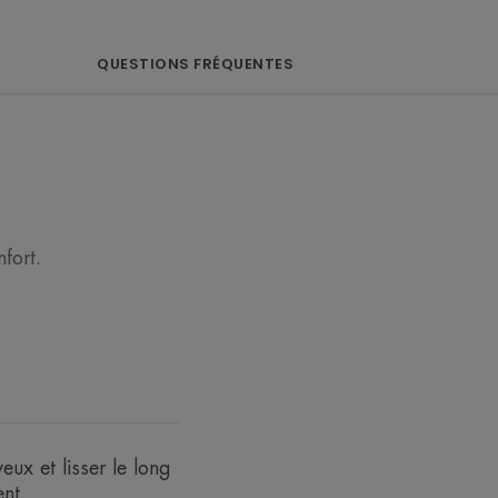
QUESTIONS FRÉQUENTES
r de l'œil.
-poche, anti-cerne.
ateur massant métallisé effet frais.
ENVIRONNEMENT
fort.
e
te hydra-nutritive.
eux et lisser le long
nt.