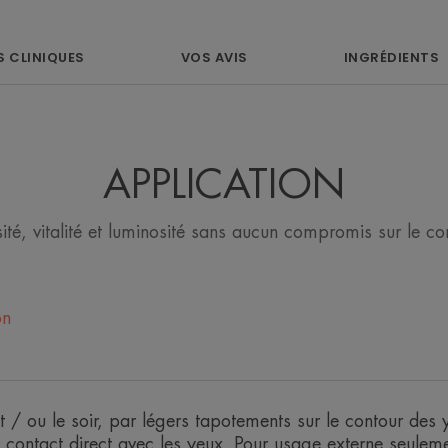
S CLINIQUES
VOS AVIS
INGRÉDIENTS
Bénéfices
• REVITALISE la zone sensible du contou
• DÉCONGESTIONNE pour un effet anti
• ILLUMINE le regard grâce à son applic
APPLICATION
TEXTURE
ité, vitalité et luminosité sans aucun compromis sur le con
Avantage de la textur
Une texture enveloppan
on
Senteur du contenu
Sans parfum
t / ou le soir, par légers tapotements sur le contour des y
*Brevet déposé TM of Sytheon USA.
le contact direct avec les yeux. Pour usage externe seuleme