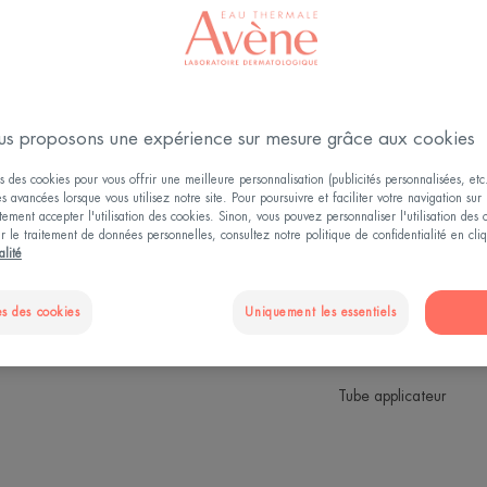
jeuness
Redensifie - Nourr
4.6
/
5
21
avis
-
s proposons une expérience sur mesure grâce aux cookies
Un soin regard jeu
regard dès l'appl
s des cookies pour vous offrir une meilleure personnalisation (publicités personnalisées, etc.
és avancées lorsque vous utilisez notre site. Pour poursuivre et faciliter votre navigation sur 
atténués.
ement accepter l'utilisation des cookies. Sinon, vous pouvez personnaliser l'utilisation des
ur le traitement de données personnelles, consultez notre politique de confidentialité en cl
alité
Association d'act
s des cookies
Uniquement les essentiels
Revitalisant, déco
Tube applicateur