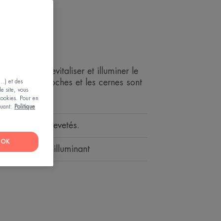
e
it - Revitalise
nesse pour revitaliser et illuminer le
ication. Les poches et les cernes sont
..) et des
le site, vous
 cookies. Pour en
iquant:
Politique
ifs anti-âge brevetés.
OK
ngestionnant, illuminant