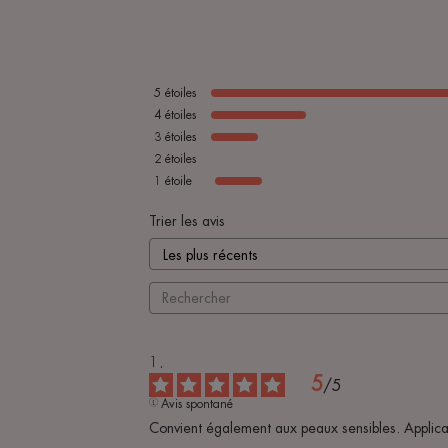
5
étoiles
4
étoiles
3
étoiles
2
étoiles
1
étoile
Trier les avis
5
/
5
Avis spontané
Convient également aux peaux sensibles. Applicat