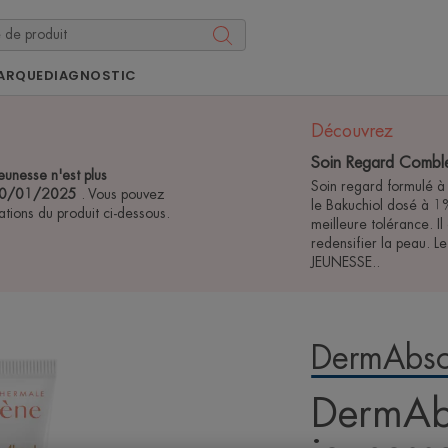
ARQUE
DIAGNOSTIC
Découvrez
Soin Regard Comble
unesse n'est plus
Soin regard formulé à 
e 20/01/2025
. Vous pouvez
le Bakuchiol dosé à 1%
ations du produit ci-dessous.
meilleure tolérance. I
redensifier la peau. 
JEUNESSE..
DermAbso
DermAbs