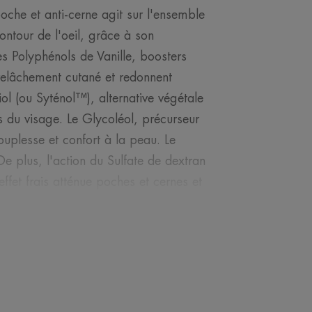
poche et anti-cerne agit sur l'ensemble
ontour de l'oeil, grâce à son
es Polyphénols de Vanille, boosters
 relâchement cutané et redonnent
ol (ou Syténol™), alternative végétale
s du visage. Le Glycoléol, précurseur
ouplesse et confort à la peau. Le
De plus, l'action du Sulfate de dextran
effet frais atténue poches et cernes et
he en eau thermale, DermAbsolu YEUX
es yeux sensibles.
ir contre les effets visibles du