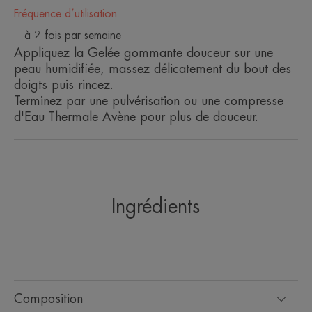
Fréquence d’utilisation
ENVIRONNEMENT
1 à 2 fois par semaine
Appliquez la Gelée gommante douceur sur une
Fiche produit relative aux qualités et caractéristiques
peau humidifiée, massez délicatement du bout des
environnementales
doigts puis rincez.
Terminez par une pulvérisation ou une compresse
Emballage comportant au moins 25% de matières
recyclées*
d'Eau Thermale Avène pour plus de douceur.
Emballage entièrement recyclable**
Consigne de tri
Ingrédients
*Selon la norme OECD301B.
Composition