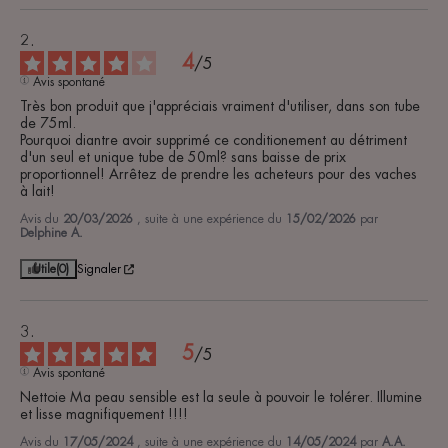
4
/
5
Avis spontané
Très bon produit que j'appréciais vraiment d'utiliser, dans son tube 
de 75ml.

Pourquoi diantre avoir supprimé ce conditionement au détriment 
d'un seul et unique tube de 50ml? sans baisse de prix 
proportionnel! Arrêtez de prendre les acheteurs pour des vaches 
à lait!
Avis du
20/03/2026
, suite à une expérience du
15/02/2026
par
Delphine A.
Utile
(0)
Signaler
5
/
5
Avis spontané
Nettoie Ma peau sensible est la seule à pouvoir le tolérer. Illumine 
et lisse magnifiquement !!!!
Avis du
17/05/2024
, suite à une expérience du
14/05/2024
par
A.A.