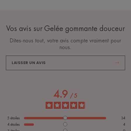
Vos avis sur Gelée gommante douceur
Dites-nous tout, votre avis compte vraiment pour
nous.
LAISSER UN AVIS
4.9
/
5
5
étoiles
34
4
étoiles
4
3
étoiles
0