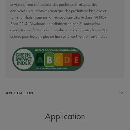
environnemental et sociétal des produits cosmétiques, des
compléments alimentaires ainsi que des produits de bien-être et
santé familiale, basé sur la méthodologie décrite dans l’AFNOR
Spec 2215. Développé en collaboration par 21 entreprises,
Une double action peeling tout en
associations et fédérations, il évalue vos produits sur plus de 50
douceur grâce à sa gelée riche en
critères pour toujours plus de transparence !
Pour en savoir plus
Eau Thermale Avène.
Bénéfices
• EXFOLIE, contient des microbilles de cellulose et
APPLICATION
de cire de jojoba.
• PURIFIE grâce à son effet peeling.
• APAISE grâce aux propriétés de l’Eau thermale
Application
d’Avène.