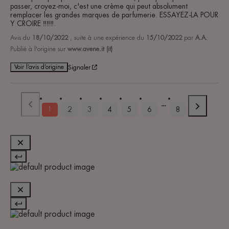
passer, croyez-moi, c'est une crème qui peut absolument 
remplacer les grandes marques de parfumerie. ESSAYEZ-LA POUR 
Y CROIRE ‼️‼️‼️.
Avis du
18/10/2022
, suite à une expérience du
15/10/2022
par
A.A.
Publié à l'origine sur
www.avene.it (it)
Voir l’avis d’origine
Signaler
1
2
3
4
5
6
8