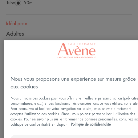
Tube
Tube
50ml
Idéal pour
Adultes
Type de peau
Peau sensible - tous types de peau
Nous vous proposons une expérience sur mesure grâce
Besoin
aux cookies
Confort
Nous utilisons des cookies pour vous offrir une meilleure personnalisation (publicité
personnalisées, etc...) et des fonctionnalités avancées lorsque vous utilisez notre site
Pour poursuivre et faciliter votre navigation sur le site, vous pouvez directement
Fabriqué en France
accepter l'utilisation des cookies. Sinon, vous pouvez personnaliser l'utilisation des
cookies. Pour en savoir plus sur le traitement de données personnelles, consultez no
politique de confidentialité en cliquant:
Politique de confidentialité
La formule biodégradable* respectueuse des peaux
sensibles et de l’environnement de cette gelée