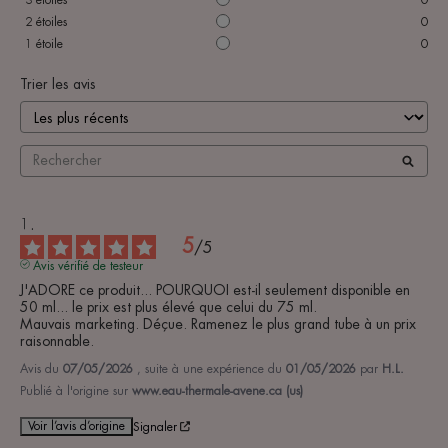
2
étoiles
0
1
étoile
0
Trier les avis
5
/
5
Avis vérifié de testeur
J'ADORE ce produit... POURQUOI est-il seulement disponible en 
50 ml... le prix est plus élevé que celui du 75 ml.

Mauvais marketing. Déçue. Ramenez le plus grand tube à un prix 
raisonnable.
Avis du
07/05/2026
, suite à une expérience du
01/05/2026
par
H.L.
Publié à l'origine sur
www.eau-thermale-avene.ca (us)
Voir l’avis d’origine
Signaler