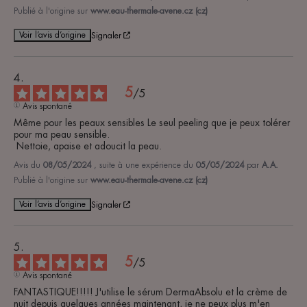
Publié à l'origine sur
www.eau-thermale-avene.cz (cz)
Voir l’avis d’origine
Signaler
5
/
5
Avis spontané
Même pour les peaux sensibles Le seul peeling que je peux tolérer 
pour ma peau sensible.

 Nettoie, apaise et adoucit la peau.
Avis du
08/05/2024
, suite à une expérience du
05/05/2024
par
A.A.
Publié à l'origine sur
www.eau-thermale-avene.cz (cz)
Voir l’avis d’origine
Signaler
5
/
5
Avis spontané
FANTASTIQUE!!!!! J'utilise le sérum DermaAbsolu et la crème de 
nuit depuis quelques années maintenant, je ne peux plus m'en 