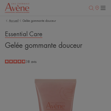
Points
de
vente
Accueil
Gelée gommante douceur
Essential Care
Gelée gommante douceur
4.9
/
5
38
avis
-