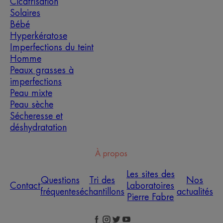
Cicatrisation
Solaires
Bébé
Hyperkératose
Imperfections du teint
Homme
Peaux grasses à
imperfections
Peau mixte
Peau sèche
Sécheresse et
déshydratation
À propos
Les sites des
Questions
Tri des
Nos
Contact
Laboratoires
fréquentes
échantillons
actualités
Pierre Fabre