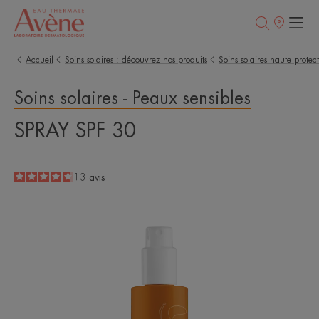
Points
de
vente
Accueil
Soins solaires : découvrez nos produits
Soins solaires haute protec
Soins solaires - Peaux sensibles
SPRAY SPF 30
4.7
/
5
13
avis
-