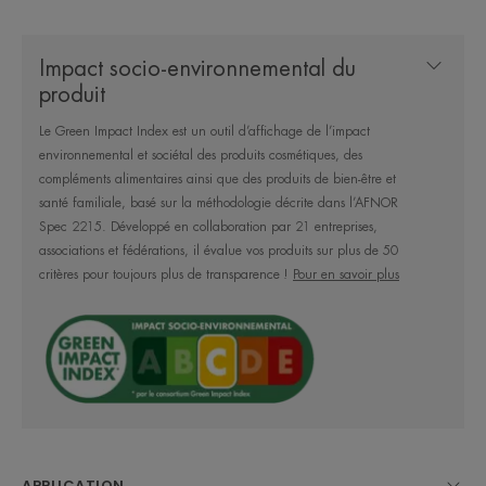
Formule haute tolérance, délicatement parfumée.
Impact socio-environnemental du
produit
Nos engagements pour limiter l'impact sur le
Le Green Impact Index est un outil d’affichage de l’impact
milieu marin : 1. Des filtres évalués non écotoxiques
environnemental et sociétal des produits cosmétiques, des
testés sur 3 espèces clés de la biodiversité
compléments alimentaires ainsi que des produits de bien-être et
marine*. 2. Des Produits développés avec des
santé familiale, basé sur la méthodologie décrite dans l’AFNOR
Spec 2215. Développé en collaboration par 21 entreprises,
formules optimisées pour favoriser leur
associations et fédérations, il évalue vos produits sur plus de 50
biodégradabilité** et avec un nombre limité de
critères pour toujours plus de transparence !
Pour en savoir plus
filtres UV. Des packagings en matériaux recyclés
ou recyclables, ou bio-sourcés ou compostables ou
allégés en plastique. Ici : emballage entièrement
recyclable et comportant au moins 28% de
matériaux recyclés 3. Des actions de
communication visant à sensibiliser/éduquer le
APPLICATION