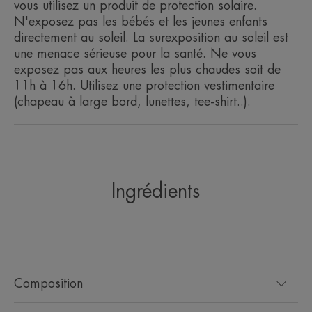
vous utilisez un produit de protection solaire.
N'exposez pas les bébés et les jeunes enfants
directement au soleil. La surexposition au soleil est
une menace sérieuse pour la santé. Ne vous
exposez pas aux heures les plus chaudes soit de
La haute protection solaire pour
11h à 16h. Utilisez une protection vestimentaire
les peaux sensibles.
(chapeau à large bord, lunettes, tee-shirt..).
Avantages
Ingrédients
Un système filtrant breveté. Des formules éco-
conçues pour un minimum d'impact sur
l'environnement.
Bénéfices
Composition
PHOTOPROTECTEUR : des filtres UVB-UVA