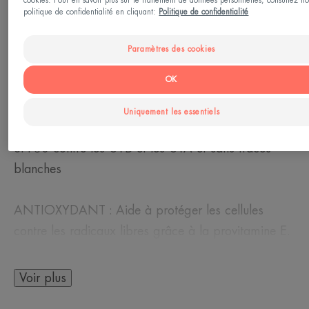
cookies. Pour en savoir plus sur le traitement de données personnelles, consultez no
politique de confidentialité en cliquant:
Politique de confidentialité
Fabriqué en France
Paramètres des cookies
Le SPRAY SOLAIRE SPF30 allie haute protection et
OK
invisibilité.
Uniquement les essentiels
HAUTE PROTECTION : Une protection optimale
SPF30 contre les UVB et les UVA et sans traces
blanches
ANTIOXYDANT : Aide à protéger les cellules
contre les radicaux libres grâce à la provitamine E.
RESISTANT A L'EAU: Protège la peau des effets du
Voir plus
soleil même lors de la baignade.