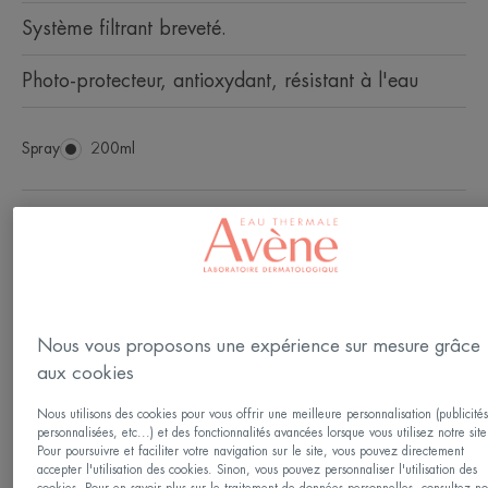
Système filtrant breveté.
Photo-protecteur, antioxydant, résistant à l'eau
Spray
Spray
200ml
Idéal pour
Adultes
Type de peau
Nous vous proposons une expérience sur mesure grâce
Peau sensible
aux cookies
Nous utilisons des cookies pour vous offrir une meilleure personnalisation (publicité
Besoin
personnalisées, etc...) et des fonctionnalités avancées lorsque vous utilisez notre site
Pour poursuivre et faciliter votre navigation sur le site, vous pouvez directement
Photo-protection
accepter l'utilisation des cookies. Sinon, vous pouvez personnaliser l'utilisation des