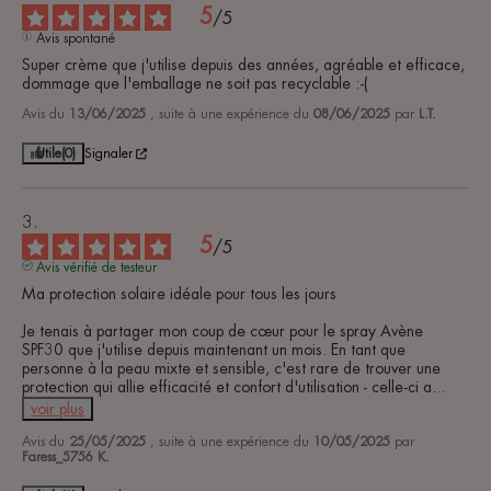
5
/
5
Avis spontané
Super crème que j'utilise depuis des années, agréable et efficace, 
dommage que l'emballage ne soit pas recyclable :-(
Avis du
13/06/2025
, suite à une expérience du
08/06/2025
par
L.T.
Utile
(0)
Signaler
5
/
5
Avis vérifié de testeur
Ma protection solaire idéale pour tous les jours

Je tenais à partager mon coup de cœur pour le spray Avène 
SPF30 que j'utilise depuis maintenant un mois. En tant que 
personne à la peau mixte et sensible, c'est rare de trouver une 
protection qui allie efficacité et confort d'utilisation - celle-ci a
...
voir plus
Avis du
25/05/2025
, suite à une expérience du
10/05/2025
par
Faress_5756 K.