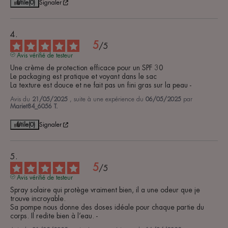
Utile
(0)
Signaler
5
/
5
Avis vérifié de testeur
Une crème de protection efficace pour un SPF 30 

Le packaging est pratique et voyant dans le sac

La texture est douce et ne fait pas un fini gras sur la peau -
Avis du
21/05/2025
, suite à une expérience du
06/05/2025
par
Mariet84_6056 T.
Utile
(0)
Signaler
5
/
5
Avis vérifié de testeur
Spray solaire qui protège vraiment bien, il a une odeur que je 
trouve incroyable. 

Sa pompe nous donne des doses idéale pour chaque partie du 
corps. Il redite bien à l’eau. -