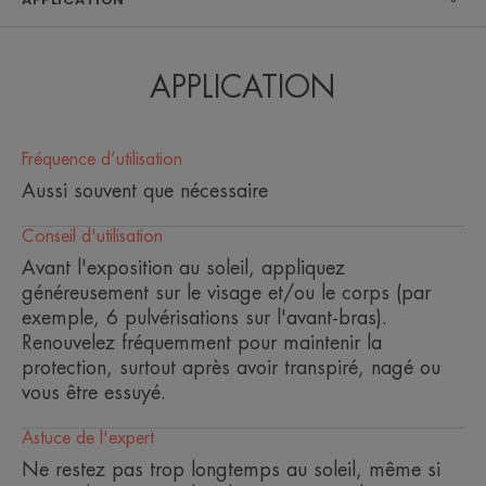
public à la nécessité de choisir une protection
solaire adaptée et de respecter les
recommandations de bon usage * Tests réalisés
APPLICATION
par l'Observatoire Océanologique de Banyuls-sur-
Mer, partenaire de l'European Marine Biological
Fréquence d’utilisation
Ressource Center (ou des laboratoires
Aussi souvent que nécessaire
indépendants), sur 3 espèces clés de la biodiversité
marine -une espèce de corail, une espèce de
Conseil d'utilisation
Avant l'exposition au soleil, appliquez
phytoplancton et une de zooplancton- aux
généreusement sur le visage et/ou le corps (par
concentrations représentatives de celles retrouvées
exemple, 6 pulvérisations sur l'avant-bras).
dans l'environnement pour les filtres solaires **
Renouvelez fréquemment pour maintenir la
selon un test OCDE 301
protection, surtout après avoir transpiré, nagé ou
vous être essuyé.
Astuce de l'expert
Ne restez pas trop longtemps au soleil, même si
LE MOT DE L’EXPERT