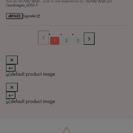
Avis du
01/05/2025
, suite à une expérience du
16/04/2025
par
Carolinegim_6056 F.
Utile
(0)
Signaler
1
2
3