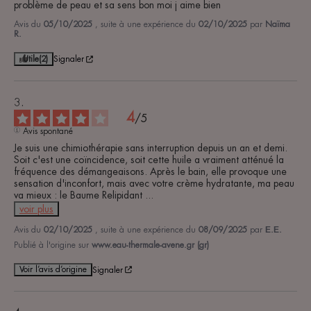
problème de peau et sa sens bon moi j aime bien
Avis du
05/10/2025
, suite à une expérience du
02/10/2025
par
Naïma
R.
Utile
(2)
Signaler
4
/
5
Avis spontané
Je suis une chimiothérapie sans interruption depuis un an et demi. 
Soit c'est une coïncidence, soit cette huile a vraiment atténué la 
fréquence des démangeaisons. Après le bain, elle provoque une 
sensation d'inconfort, mais avec votre crème hydratante, ma peau 
va mieux : le Baume Relipidant 
...
voir plus
Avis du
02/10/2025
, suite à une expérience du
08/09/2025
par
Ε.Ε.
Publié à l'origine sur
www.eau-thermale-avene.gr (gr)
Voir l’avis d’origine
Signaler