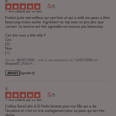
5
/
5
Avis collecté par un tiers
Produit juste merveilleux qui sent bon et qui a aidé ma peau a être 
beaucoup moins seche. Ingrédient au top avec un prix plus que 
correct. La texture est très agréable ne mousse pas beaucoup.

Cet avis vous a été utile ?

Oui

(2)

Non

(1)
Avis du
28/07/2025
, suite à une expérience du
13/07/2025
par
Khayam07_7633 H.
Utile
(0)
Signaler
5
/
5
Avis collecté par un tiers
J’utilise XeraCalm A.D Huile lavante pour ma fille qui a de 
l’eczéma et c’est un vrai soulagement pour sa peau qui est très 
sèche.
