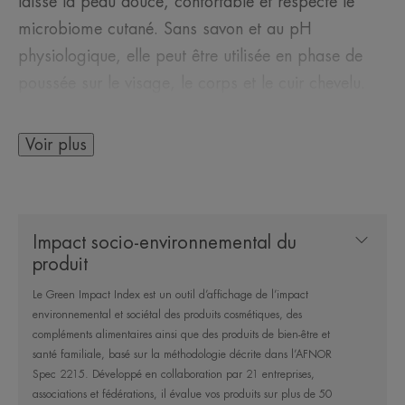
laisse la peau douce, confortable et respecte le
microbiome cutané. Sans savon et au pH
physiologique, elle peut être utilisée en phase de
poussée sur le visage, le corps et le cuir chevelu.
Sa formule combine :
Voir plus
• I-modulia®, Le 1er actif postbiotique issu de
l’Eau thermale d’Avène, qui diminue les
démangeaisons**, stimule les défenses de la peau
Impact socio-environnemental du
et lutte contre les irritations.
produit
• Des lipides semblables à ceux de la peau
Le Green Impact Index est un outil d’affichage de l’impact
reconnus pour nourrir et restaurer la fonction
environnemental et sociétal des produits cosmétiques, des
barrière cutanée
compléments alimentaires ainsi que des produits de bien-être et
• L'eau thermale d'Avène, naturellement apaisante,
santé familiale, basé sur la méthodologie décrite dans l’AFNOR
Spec 2215. Développé en collaboration par 21 entreprises,
anti-irritante et adoucissante.
associations et fédérations, il évalue vos produits sur plus de 50