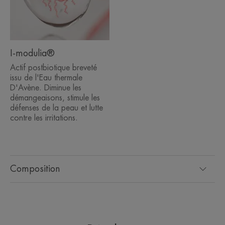
recyclées*
Emballage entièrement recyclable**
Consigne de tri
I-modulia®
Actif postbiotique breveté
*Cinétique IH, 22 sujets avec une peau déshydratée, application unique
issu de l'Eau thermale
**Dues au dessèchement cutané.
D'Avène. Diminue les
démangeaisons, stimule les
défenses de la peau et lutte
contre les irritations.
Composition