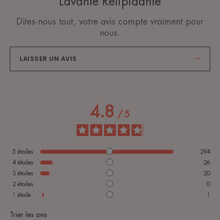
Lavante Relipidante
Dites-nous tout, votre avis compte vraiment pour
nous.
LAISSER UN AVIS
4.8
/
5
5
étoiles
294
4
étoiles
26
3
étoiles
20
2
étoiles
0
1
étoile
1
Trier les avis