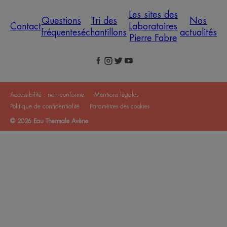
Les sites des
Questions
Tri des
Nos
Contact
Laboratoires
fréquentes
échantillons
actualités
Pierre Fabre
Accessibilité : non conforme
Mentions légales
Politique de confidentialité
Paramètres des cookies
© 2026 Eau Thermale Avène