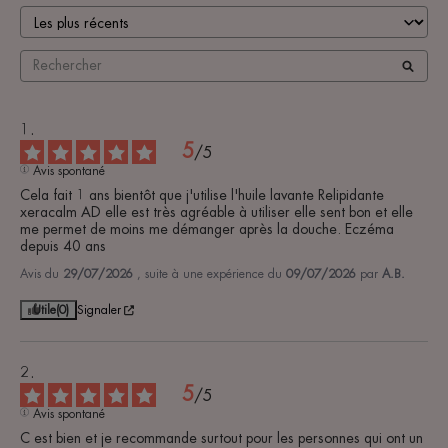
5
/
5
Avis spontané
Cela fait 1 ans bientôt que j'utilise l'huile lavante Relipidante 
xeracalm AD elle est très agréable à utiliser elle sent bon et elle 
me permet de moins me démanger après la douche. Eczéma 
depuis 40 ans
Avis du
29/07/2026
, suite à une expérience du
09/07/2026
par
A.B.
Utile
(0)
Signaler
5
/
5
Avis spontané
C est bien et je recommande surtout pour les personnes qui ont un 