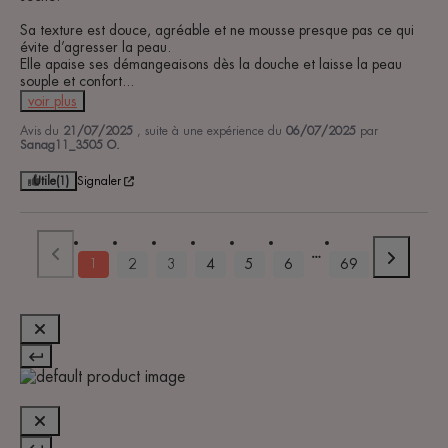
Sa texture est douce, agréable et ne mousse presque pas ce qui 
évite d’agresser la peau.

Elle apaise ses démangeaisons dès la douche et laisse la peau 
souple et confort
...
voir plus
Avis du
21/07/2025
, suite à une expérience du
06/07/2025
par
Sanag11_3505 O.
Utile
(1)
Signaler
1
2
3
4
5
6
69