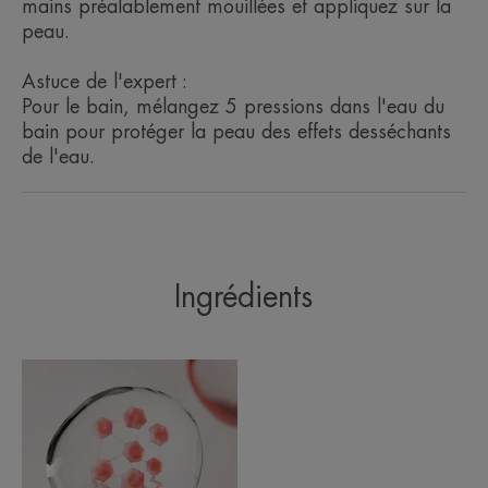
mains préalablement mouillées et appliquez sur la
peau.
Bénéfices
Astuce de l'expert :
Pour le bain, mélangez 5 pressions dans l'eau du
Testé sous contrôle dermatologique et pédiatrique.
bain pour protéger la peau des effets desséchants
de l'eau.
• ANTI-DEMANGEAISONS** grâce à I-
modulia®.
• RELIPIDANT : grâce à un complexe nutritif
hautement concentré en acides gras.
• APAISANTE grâce à l’Eau thermale d’Avène.
Ingrédients
ENVIRONNEMENT
Fiche produit relative aux qualités et caractéristiques
environnementales
Emballage comportant au moins 154% de matières