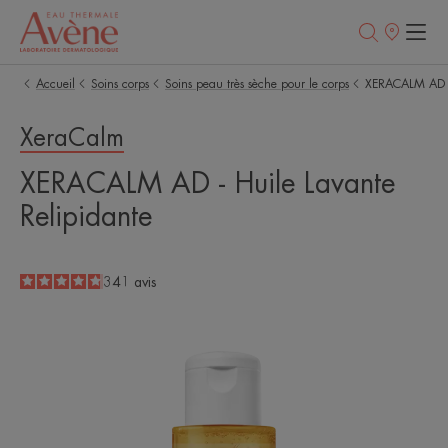
Points
de
vente
Accueil
Soins corps
Soins peau très sèche pour le corps
XERACALM AD - 
XeraCalm
XERACALM AD - Huile Lavante
Relipidante
4.8
/
5
341
avis
-