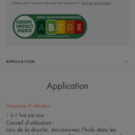
critères pour toujours plus de transparence !
Pour en savoir plus
Sans parfum et élaborée en vue de minimiser les
risques de réactions allergiques, cette Huile Lavante
ne pique pas les yeux et est idéale pour la peau
des nouveau-nés, des enfants et des adultes..
APPLICATION
LE MOT DE L’EXPERT
Application
Le soin lavant au pouvoir
Fréquence d’utilisation
relipidant. Sans savon et au pH
1 à 2 fois par jour
physiologique.
Conseil d'utilisation :
Lors de la douche, émulsionnez l'huile dans les