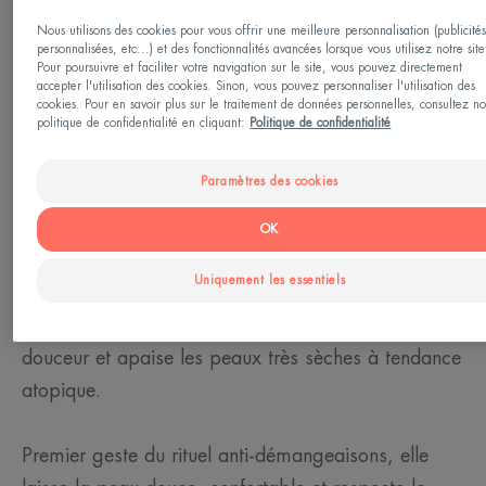
Type de peau
Nous utilisons des cookies pour vous offrir une meilleure personnalisation (publicité
personnalisées, etc...) et des fonctionnalités avancées lorsque vous utilisez notre site
Peau sèche à tendance à l'eczéma atopique - peau
Pour poursuivre et faciliter votre navigation sur le site, vous pouvez directement
accepter l'utilisation des cookies. Sinon, vous pouvez personnaliser l'utilisation des
très sèche - peau sèche
cookies. Pour en savoir plus sur le traitement de données personnelles, consultez no
politique de confidentialité en cliquant:
Politique de confidentialité
Besoin
Paramètres des cookies
Nettoyant - anti-grattage - hydratation
OK
Fabriqué en France
Uniquement les essentiels
XERACALM AD Huile Lavante Relipidante nettoie en
douceur et apaise les peaux très sèches à tendance
atopique.
Premier geste du rituel anti-démangeaisons, elle