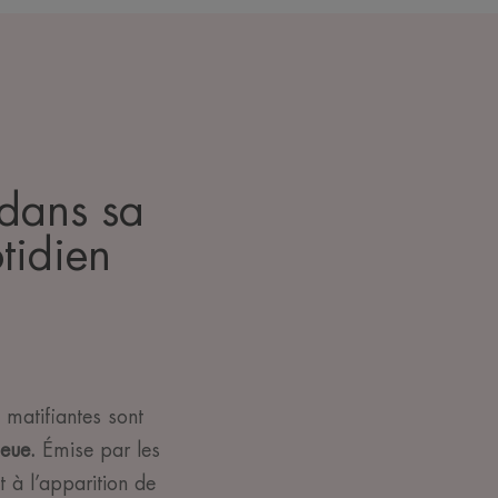
 dans sa
tidien
 matifiantes sont
leue.
Émise par les
t à l’apparition de