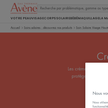
VOTRE PEAU
VISAGE
CORPS
SOLAIRE
BÉBÉ
MAQUILLAGE
LA M
Accueil
Soins solaires : découvrez nos produits
Soin Solaire Visage Haute
Cr
Les crèmes solaires ne
protègent la peau.
Nous vou
Nous utilison
fonctionnalit