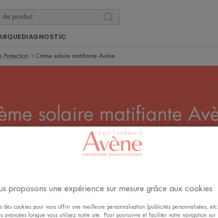
ARQUE
DIAGNOSTIC
 Protection
Crème solaire matifiante Avène
ème solaire matifiante Av
 sont pas réservées à l’été ! Toute l’année, elles prévienne
 Découvrez des formules matifiantes, sans effet gras, ada
Tous les Soin Solaire Visage Haute Protection
s proposons une expérience sur mesure grâce aux cookies
s des cookies pour vous offrir une meilleure personnalisation (publicités personnalisées, etc.
és avancées lorsque vous utilisez notre site. Pour poursuivre et faciliter votre navigation sur 