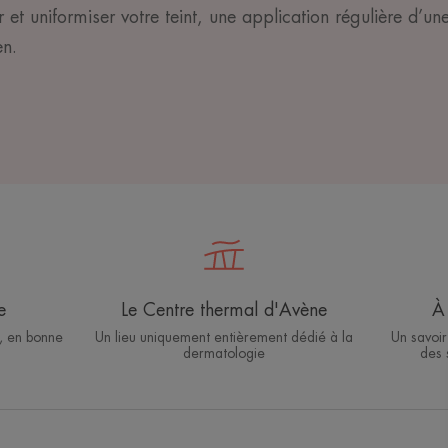
r et uniformiser votre teint, une application régulière d’u
en.
e
Le Centre thermal d'Avène
À 
, en bonne
Un lieu uniquement entièrement dédié à la
Un savoir
dermatologie
des 