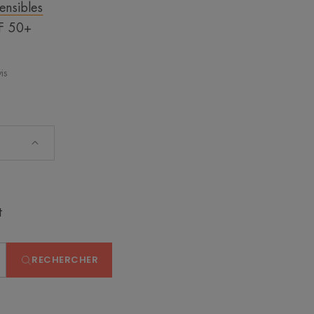
sensibles
PF 50+
is
t
RECHERCHER