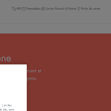
PRO
Newsletter
Centre thermal d'Avène
Points de vente
ène
nt le vieillissement et
ptées à votre peau.
..) et des
le site, vous