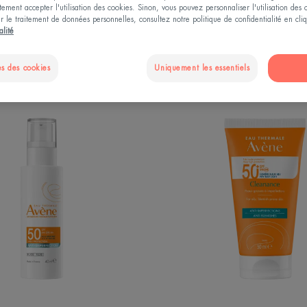
ement accepter l'utilisation des cookies. Sinon, vous pouvez personnaliser l'utilisation des
ur le traitement de données personnelles, consultez notre politique de confidentialité en cl
alité
iante Avène"
s des cookies
Uniquement les essentiels
FLUIDE
Cleana
ANTI-
solaire
IMPERFECTION
SPF
SPF50
50+