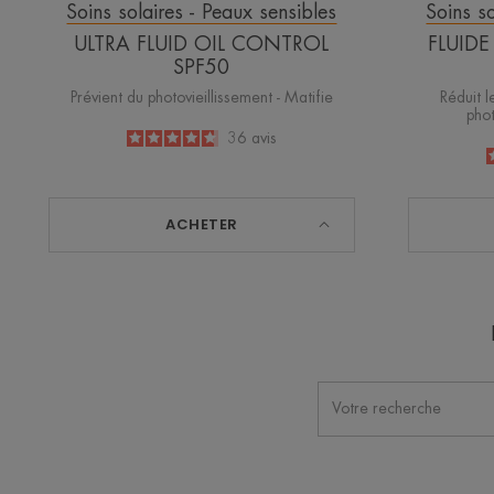
Soins solaires - Peaux sensibles
Soins so
ULTRA FLUID OIL CONTROL
FLUID
SPF50
Prévient du photovieillissement - Matifie
Réduit l
phot
4.7
/
5
36
avis
-
ACHETER