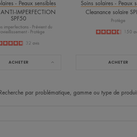
laires - Peaux sensibles
Soins solaires - Peaux 
E ANTI-IMPERFECTION
Cleanance solaire S
SPF50
Protège
es imperfections - Prévient du
ovieillissement - Protège
4.4
/
5
150
av
-
4.8
/
5
32
avis
-
ACHETER
ACHETER
Recherche par problématique, gamme ou type de produi