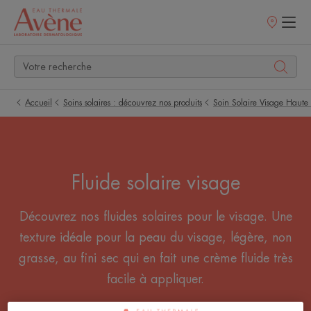
Points
de
vente
Accueil
Soins solaires : découvrez nos produits
Soin Solaire Visage Haute 
Fluide solaire visage
Découvrez nos fluides solaires pour le visage. Une
texture idéale pour la peau du visage, légère, non
grasse, au fini sec qui en fait une crème fluide très
facile à appliquer.