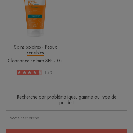
50+
Soins solaires - Peaux
sensibles
Cleanance solaire SPF 50+
4.4
/
5
150
-
Recherche par problématique, gamme ou type de
produit