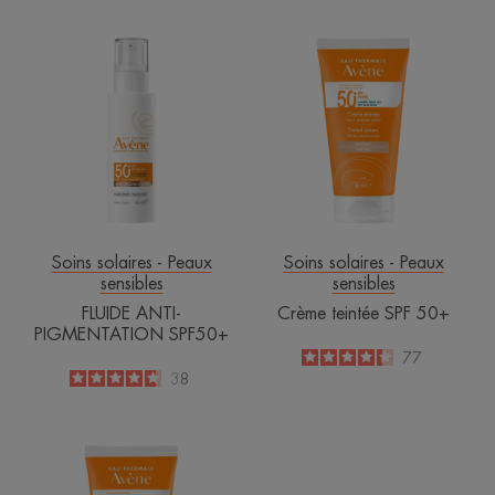
FLUIDE
Crème
ANTI-
teintée
PIGMENTATION
SPF
SPF50+
50+
Soins solaires - Peaux
Soins solaires - Peaux
sensibles
sensibles
FLUIDE ANTI-
Crème teintée SPF 50+
PIGMENTATION SPF50+
4.3
/
5
77
-
4.7
/
5
38
-
Cleanance
solaire
SPF