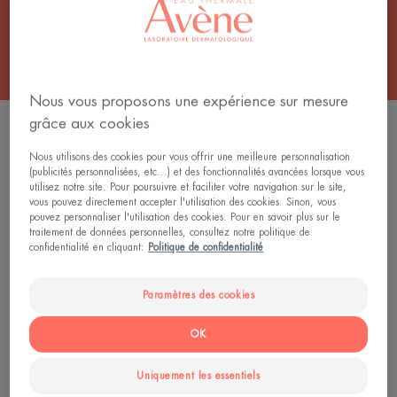
Tous les Soin Solaire Visage Haute Protection
Nous vous proposons une expérience sur mesure
grâce aux cookies
7 résultats pour "Fluide solaire visage"
Nous utilisons des cookies pour vous offrir une meilleure personnalisation
ULTRA
ULTRA
(publicités personnalisées, etc...) et des fonctionnalités avancées lorsque vous
FLUID
FLUID
utilisez notre site. Pour poursuivre et faciliter votre navigation sur le site,
vous pouvez directement accepter l'utilisation des cookies. Sinon, vous
INVISIBLE
OIL
pouvez personnaliser l'utilisation des cookies. Pour en savoir plus sur le
SPF50
CONTROL
traitement de données personnelles, consultez notre politique de
SPF50
confidentialité en cliquant:
Politique de confidentialité
Paramètres des cookies
OK
Soins solaires - Peaux
Soins solaires - Peaux
sensibles
sensibles
Uniquement les essentiels
ULTRA FLUID INVISIBLE
ULTRA FLUID OIL CONTROL