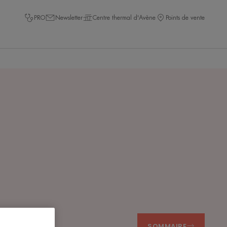
PRO
Newsletter
Centre thermal d'Avène
Points de vente
SOMMAIRE