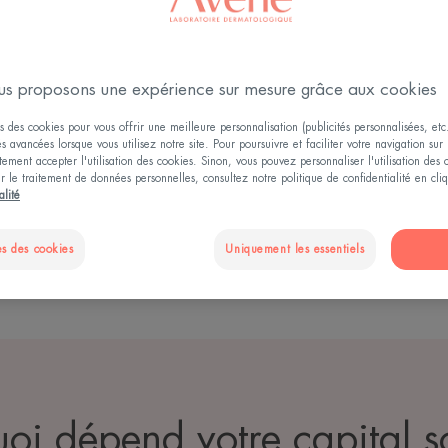
apital soleil ou capital so
s proposons une expérience sur mesure grâce aux cookies
s des cookies pour vous offrir une meilleure personnalisation (publicités personnalisées, etc.
a quantité d’UV supportée par la peau avant de subir des 
és avancées lorsque vous utilisez notre site. Pour poursuivre et faciliter votre navigation sur 
elon le phototype. Notre capital soleil est limité : à 20 
ement accepter l'utilisation des cookies. Sinon, vous pouvez personnaliser l'utilisation des
ur le traitement de données personnelles, consultez notre politique de confidentialité en cl
e aussi indirectement l'arsenal de moyens de défense que l
alité
comme
les coups de soleil
ou le
vieillissement cutané
. Ce ca
s des cookies
Uniquement les essentiels
 de chaque individu. À chaque type de peau correspondent
oi dépend votre capital so