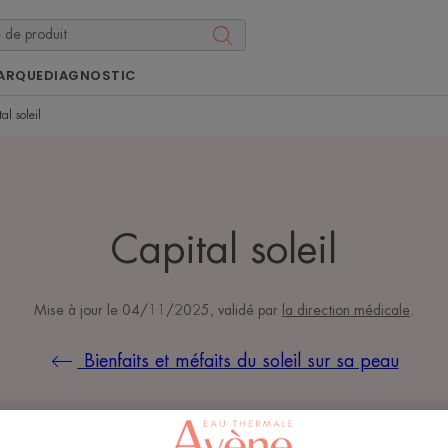
ARQUE
DIAGNOSTIC
al soleil
Capital soleil
Mise à jour le
04/11/2025
, validé par
la direction médicale
.
Bienfaits et méfaits du soleil sur sa peau