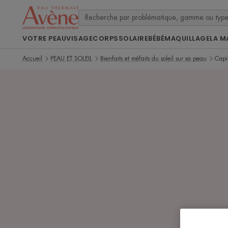
VOTRE PEAU
VISAGE
CORPS
SOLAIRE
BÉBÉ
MAQUILLAGE
LA M
Accueil
PEAU ET SOLEIL
Bienfaits et méfaits du soleil sur sa peau
Capit