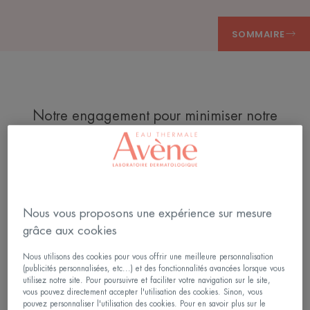
SOMMAIRE
Notre engagement pour minimiser notre
impact*
Grâce à trente ans d’innovation et de
savoir-faire, les laboratoires Eau
Thermale Avène formulent des
Nous vous proposons une expérience sur mesure
produits respectueux de la peau,
grâce aux cookies
formulés pour une tolérance optimale
pour les peaux les plus sensibles.
Nous utilisons des cookies pour vous offrir une meilleure personnalisation
(publicités personnalisées, etc...) et des fonctionnalités avancées lorsque vous
Depuis 2013, nous élaborons nos
utilisez notre site. Pour poursuivre et faciliter votre navigation sur le site,
vous pouvez directement accepter l'utilisation des cookies. Sinon, vous
soins solaires en vue de minimiser
pouvez personnaliser l'utilisation des cookies. Pour en savoir plus sur le