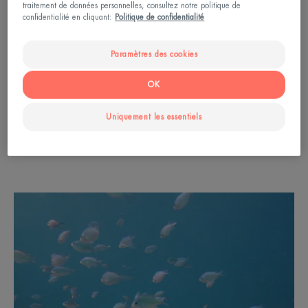
leur impact sur l’environnement. Ils
traitement de données personnelles, consultez notre politique de
confidentialité en cliquant:
Politique de confidentialité
sont formulés avec un minimum de
filtres solaires et dépourvus de
Paramètres des cookies
silicones pour une biodégradabilité
optimale** et un impact réduit,
OK
répondant toujours à trois critères :
Uniquement les essentiels
innocuité [...] , efficacité et tolérance.