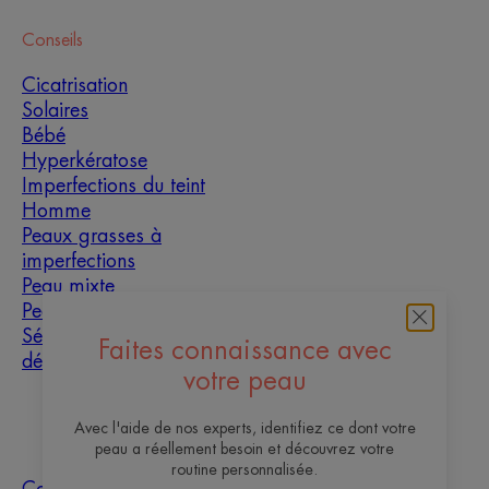
Conseils
Cicatrisation
Solaires
Bébé
Hyperkératose
Imperfections du teint
Homme
Peaux grasses à
imperfections
Peau mixte
Peau sèche
Sécheresse et
Faites connaissance avec
déshydratation
votre peau
À propos
Avec l'aide de nos experts, identifiez ce dont votre
peau a réellement besoin et découvrez votre
Les sites des
routine personnalisée.
Questions
Tri des
Nos