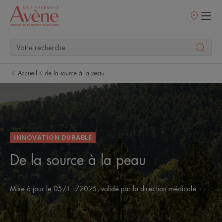
Points
de
vente
Accueil
de la source à la peau
INNOVATION DURABLE
De la source à la peau
Mise à jour le
05/11/2025
, validé par
la direction médicale
.