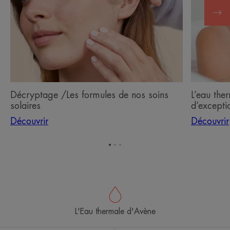
nos
actif
soins
d’excepti
solaires
Décryptage /Les formules de nos soins
L’eau the
solaires
d’excepti
Découvrir
Découvrir
Aller
Aller
Aller
à
à
à
l'item
l'item
l'item
1
2
3
L'Eau thermale d'Avène