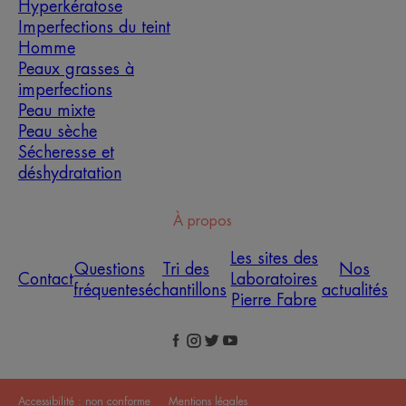
Hyperkératose
Imperfections du teint
Homme
Peaux grasses à
imperfections
Peau mixte
Peau sèche
Sécheresse et
déshydratation
À propos
Les sites des
Questions
Tri des
Nos
Contact
Laboratoires
fréquentes
échantillons
actualités
Pierre Fabre
Accessibilité : non conforme
Mentions légales