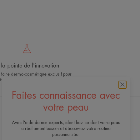
la pointe de l'innovation
 faire dermo-cosmétique exclusif pour
soins de qualité, efficaces et sûrs
Faites connaissance avec
votre peau
Recevez notre newsletter
Avec l'aide de nos experts, identifiez ce dont votre peau
Toujours là pour votre peau ! Tous nos conseils
a réellement besoin et découvrez votre routine
pour en prendre soin au quotidien.
personnalisée.