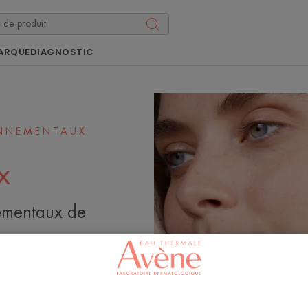
ARQUE
DIAGNOSTIC
ONNEMENTAUX
x
nementaux de
sure de l’éco-
es. Sa méthode,