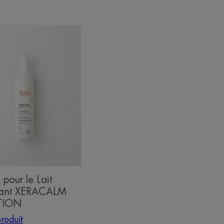
nt
ALM
TION
pour le Lait
tant XERACALM
TION
produit