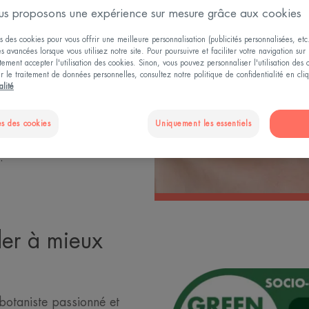
 AFNOR
s proposons une expérience sur mesure grâce aux cookies
 critères
s des cookies pour vous offrir une meilleure personnalisation (publicités personnalisées, etc.
és avancées lorsque vous utilisez notre site. Pour poursuivre et faciliter votre navigation sur 
la
ement accepter l'utilisation des cookies. Sinon, vous pouvez personnaliser l'utilisation des
mule, l’empreinte
ur le traitement de données personnelles, consultez notre politique de confidentialité en cl
alité
re les
ite traduite par
s des cookies
Uniquement les essentiels
ts
.
der à mieux
otaniste passionné et