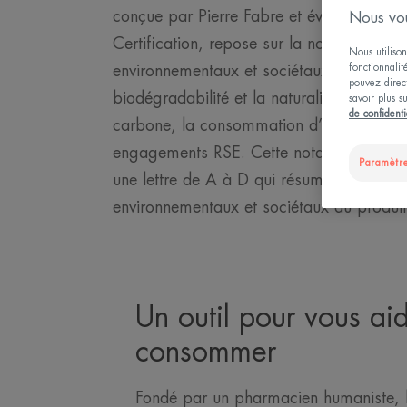
conçue par Pierre Fabre et évaluée par
Nous vou
Certification, repose sur la notation de 20
Nous utilison
fonctionnalit
environnementaux et sociétaux, tels que, 
pouvez direct
biodégradabilité et la naturalité de la for
savoir plus s
de confidenti
carbone, la consommation d’eau ou enco
engagements RSE. Cette notation est ensu
Paramètre
une lettre de A à D qui résume les impac
environnementaux et sociétaux du produit
Un outil pour vous ai
consommer
Fondé par un pharmacien humaniste, b