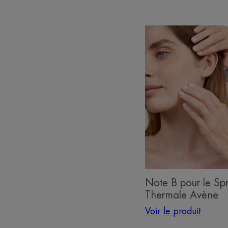
Voir
le
produit
Note
B
pour
le
Spray
Eau
Thermale
Avène
Note B pour le Sp
Thermale Avène
Voir le produit