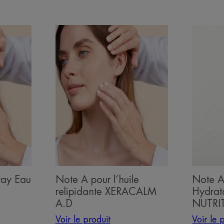
Voir
Voir
le
le
produit
produit
Note
Note
A
A
pour
pour
l’huile
le
relipidante
Lait
XERACALM
Hydrata
A.D
XERAC
NUTRI
ray Eau
Note A pour l’huile
Note A 
relipidante XERACALM
Hydra
A.D
NUTRI
Voir le produit
Voir le 