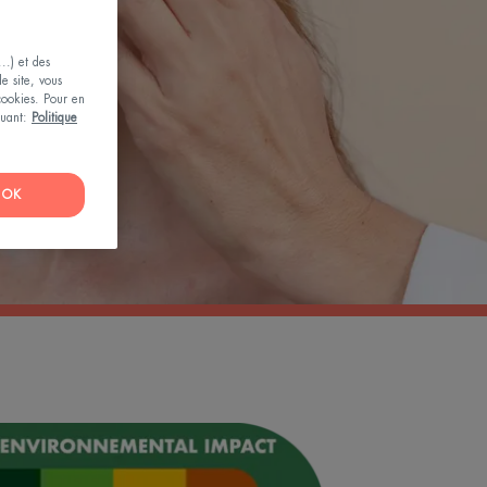
..) et des
le site, vous
 cookies. Pour en
iquant:
Politique
OK