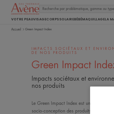
VOTRE PEAU
VISAGE
CORPS
SOLAIRE
BÉBÉ
MAQUILLAGE
LA M
Accueil
Green Impact Index
IMPACTS SOCIÉTAUX ET ENVIR
DE NOS PRODUITS
Green Impact Inde
Impacts sociétaux et environ
nos produits
Le Green Impact Index est un outil de me
socio-conception des produits cosmétiqu