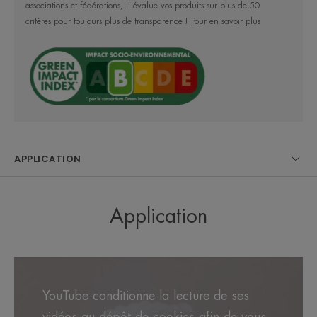
associations et fédérations, il évalue vos produits sur plus de 50
Le Spray d'Eau Thermale, s'utilise sur le visage et le
critères pour toujours plus de transparence !
Pour en savoir plus
corps de toute la famille, pour une peau apaisée,
renforcée et en bonne santé.
LE MOT DE L’EXPERT
APPLICATION
Application
Recommandée et prescrite pour
apaiser et soulager les peaux les
plus sensibles.
YouTube conditionne la lecture de ses
vidéos au dépôt de cookies afin de vous