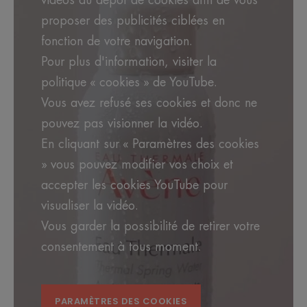
proposer des publicités ciblées en
Avantages
fonction de votre navigation.
Le Spray d'Eau thermale d'Avène, apporte, d'un
Pour plus d'information, visiter la
geste, apaisement et soulagement aux peaux
sensibles. Toute son efficacité est préservée intacte
politique « cookies » de YouTube.
et pure et chaque goutte apaise, renforce et
Vous avez refusé ses cookies et donc ne
rééquilibre les sensations d'inconfort, pour en faire
pouvez pas visionner la vidéo.
une véritable Eau de soin unique.
En cliquant sur « Paramètres des cookies
» vous pouvez modifier vos choix et
Bénéfices
accepter les cookies YouTube pour
• APAISE : diminution de la sensibilité de la peau
visualiser la vidéo.
de 64 %*.
• RENFORCE : la barrière cutanée des peaux
Vous garder la possibilité de retirer votre
sensibles, grâce à son équilibre
consentement à tous moment.
Calcium/Magnesium idéal.
• RÉÉQUILIBRE : les sensations d'inconfort de la
peau et sa sensibilité pour la maintenir en bonne
PARAMÈTRES DES COOKIES
santé.