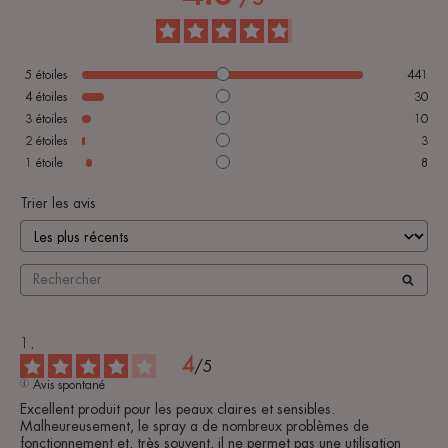
5
étoiles
441
4
étoiles
30
3
étoiles
10
2
étoiles
3
1
étoile
8
Trier les avis
4
/
5
Avis spontané
Excellent produit pour les peaux claires et sensibles. 
Malheureusement, le spray a de nombreux problèmes de 
fonctionnement et, très souvent, il ne permet pas une utilisation 