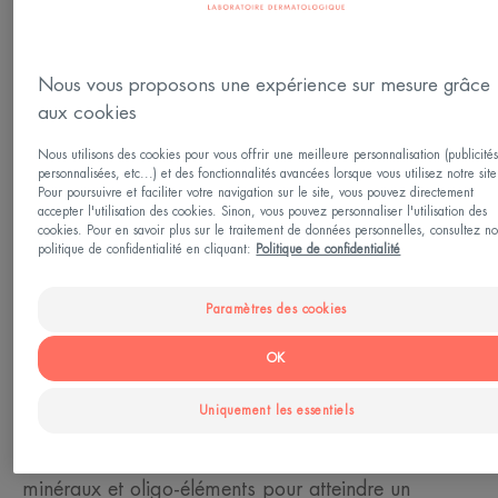
À partir de 0 mois
Nous vous proposons une expérience sur mesure grâce
Type de peau
aux cookies
Tous types de peau
Nous utilisons des cookies pour vous offrir une meilleure personnalisation (publicité
personnalisées, etc...) et des fonctionnalités avancées lorsque vous utilisez notre site
Pour poursuivre et faciliter votre navigation sur le site, vous pouvez directement
Besoin
accepter l'utilisation des cookies. Sinon, vous pouvez personnaliser l'utilisation des
Anti-irritations
cookies. Pour en savoir plus sur le traitement de données personnelles, consultez no
politique de confidentialité en cliquant:
Politique de confidentialité
Fabriqué en France
Paramètres des cookies
Le Spray d'Eau Thermale, apaise immédiatement
OK
les peaux sensibles, irritées ou à tendance
Uniquement les essentiels
allergique. L'Eau thermale d'Avène, riche d'un
parcours de plus d'un demi-siècle, se charge en
minéraux et oligo-éléments pour atteindre un