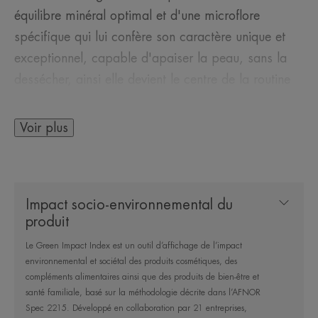
équilibre minéral optimal et d'une microflore
spécifique qui lui confère son caractère unique et
exceptionnel, capable d'apaiser la peau, sans la
dessécher, ainsi elle devient le centre de la routine
de soins. Elle apporte douceur et confort, pour un
bien-être immédiat à chaque application.
Voir plus
Le Spray d'Eau Thermale s'utilise tous les jours
après le nettoyage du visage. Appliqué avant les
soins, il prépare la peau et facilite leur application.
Impact socio-environnemental du
Après utilisation, les inconforts, rougeurs,
produit
démangeaisons et tiraillements de la peau sont
Le Green Impact Index est un outil d’affichage de l’impact
immédiatement apaisés. Idéal également en cas de
environnemental et sociétal des produits cosmétiques, des
chaleur, il permet de se rafraîchir et de soulager
compléments alimentaires ainsi que des produits de bien-être et
sans dessécher la peau.
santé familiale, basé sur la méthodologie décrite dans l’AFNOR
Spec 2215. Développé en collaboration par 21 entreprises,