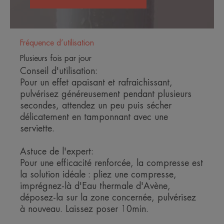
ENVIRONNEMENT
Fréquence d’utilisation
Plusieurs fois par jour
Fiche produit relative aux qualités et caractéristiques
Conseil d'utilisation:
environnementales
Pour un effet apaisant et rafraichissant,
Emballage ne contenant pas de matière recyclée
pulvérisez généreusement pendant plusieurs
Emballage non recyclable
secondes, attendez un peu puis sécher
délicatement en tamponnant avec une
Consigne de tri
serviette.
Astuce de l'expert:
*Diminution de la sensibilité de la peau de 30 % dès cinq minutes et 64 %
Pour une efficacité renforcée, la compresse est
durant la première semaine. Étude menée chez plus de 6 300 sujets ayant la
la solution idéale : pliez une compresse,
peau sensible, nourrissons, enfants et adultes.
imprégnez-là d'Eau thermale d'Avène,
déposez-la sur la zone concernée, pulvérisez
à nouveau. Laissez poser 10min.