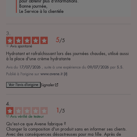
pour obtenir plus d'informations.

Bonne journée,

Le Service à la clientèle
5
/
5
Avis spontané
Hydratant et rafraîchissant lors des journées chaudes, utilisé aussi 
à la place d'une crème hydratante
Avis du
17/07/2026
, suite à une expérience du
09/07/2026
par
S.S.
Publié à l'origine sur
www.avene.it (it)
Voir l’avis d’origine
Signaler
1
/
5
Avis vérifié de testeur
Qu'est-ce que Avene fabrique ?

Changer la composition d'un produit sans en informer ses clients. 
Avec des conséquences désastreuses pour ma fille. Après de 