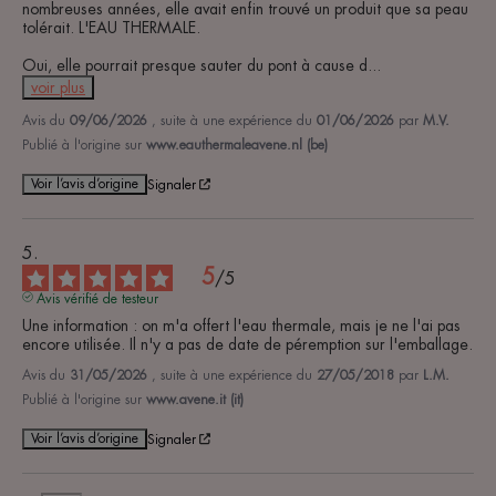
nombreuses années, elle avait enfin trouvé un produit que sa peau 
tolérait. L'EAU THERMALE.

Oui, elle pourrait presque sauter du pont à cause d
...
voir plus
Avis du
09/06/2026
, suite à une expérience du
01/06/2026
par
M.V.
Publié à l'origine sur
www.eauthermaleavene.nl (be)
Voir l’avis d’origine
Signaler
5
/
5
Avis vérifié de testeur
Une information : on m'a offert l'eau thermale, mais je ne l'ai pas 
encore utilisée. Il n'y a pas de date de péremption sur l'emballage.
Avis du
31/05/2026
, suite à une expérience du
27/05/2018
par
L.M.
Publié à l'origine sur
www.avene.it (it)
Voir l’avis d’origine
Signaler