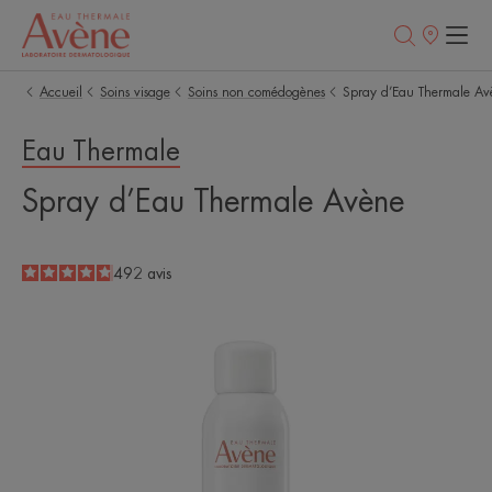
Points
de
vente
Accueil
Soins visage
Soins non comédogènes
Spray d’Eau Thermale Av
Eau Thermale
Spray d’Eau Thermale Avène
4.8
/
5
492
avis
-