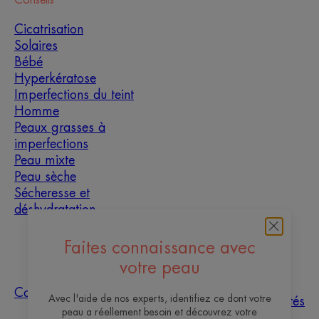
Conseils
Cicatrisation
Solaires
Bébé
Hyperkératose
Imperfections du teint
Homme
Peaux grasses à
imperfections
Peau mixte
Peau sèche
Sécheresse et
déshydratation
Faites connaissance avec
À propos
votre peau
Les sites des
Questions
Tri des
Nos
Contact
Laboratoires
Avec l'aide de nos experts, identifiez ce dont votre
fréquentes
échantillons
actualités
Pierre Fabre
peau a réellement besoin et découvrez votre