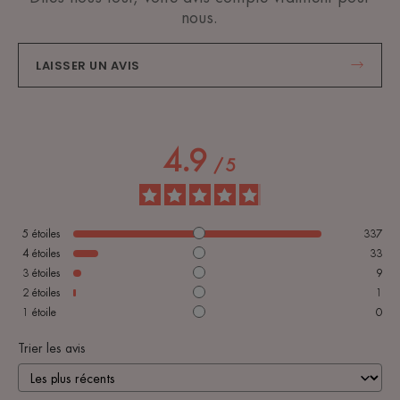
nous.
LAISSER UN AVIS
4.9
/
5
5
étoiles
337
4
étoiles
33
3
étoiles
9
2
étoiles
1
1
étoile
0
Trier les avis