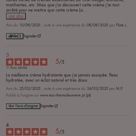
matifiantes, etc. Mais que j'ai découvert cette crème j'ai tout 
arrêté pour ne mettre que cette crème (a
...
voir plus
Avis du
10/08/2025
, suite à une expérience du
08/08/2025
par
Flore L.
Utile
(1)
Signaler
5
/
5
Avis vérifié
La meilleure crème hydratante que j’ai jamais essayée. Peau 
hydratée, avec un éclat naturel et très doux.
Avis du
25/02/2025
, suite à une expérience du
24/02/2025
par
M.P.
Publié à l'origine sur
www.eau-thermale-avene.pt (pt)
Voir l’avis d’origine
Signaler
5
/
5