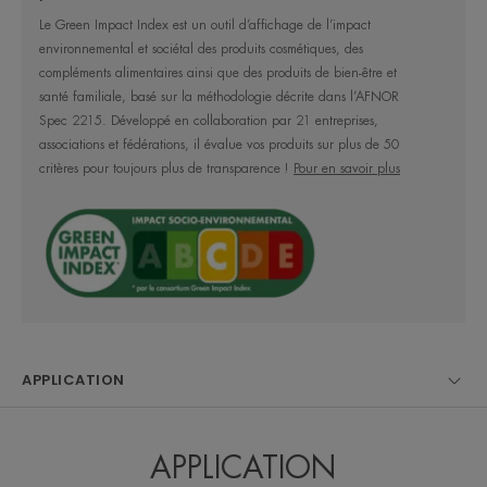
Le Green Impact Index est un outil d’affichage de l’impact
Le soin tout-en-un, hydratant 24h,
environnemental et sociétal des produits cosmétiques, des
apaisant et détoxifiant qui
compléments alimentaires ainsi que des produits de bien-être et
santé familiale, basé sur la méthodologie décrite dans l’AFNOR
s'adapte à tous les besoins (soin
Spec 2215. Développé en collaboration par 21 entreprises,
de jour, masque de nuit, contour
associations et fédérations, il évalue vos produits sur plus de 50
des yeux).
critères pour toujours plus de transparence !
Pour en savoir plus
Avantages
Soin multi-bénéfices : hydrate, protège, matifie et
éclaircit.
APPLICATION
Bénéfices
APPLICATION
• HYDRATE et matifie la peau.