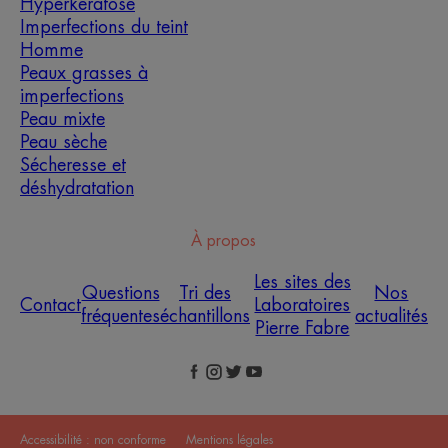
Hyperkératose
Imperfections du teint
Homme
Peaux grasses à
imperfections
Peau mixte
Peau sèche
Sécheresse et
déshydratation
À propos
Les sites des
Questions
Tri des
Nos
Contact
Laboratoires
fréquentes
échantillons
actualités
Pierre Fabre
Accessibilité : non conforme
Mentions légales