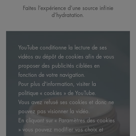
• PROTÈGE des radicaux libres.
• ÉCLAIRCIT le teint.
Faites l’expérience d’une source infinie
d’hydratation.
TEXTURE
ENVIRONNEMENT
YouTube conditionne la lecture de ses
Avantage de la texture
vidéos au dépôt de cookies afin de vous
Un gel-crème onctueux qui fusionne immédiatement avec la
peau pour la désaltérer.
proposer des publicités ciblées en
fonction de votre navigation.
Senteur du contenu
Pour plus d'information, visiter la
Douce et légère
politique « cookies » de YouTube.
Vous avez refusé ses cookies et donc ne
pouvez pas visionner la vidéo.
En cliquant sur « Paramètres des cookies
» vous pouvez modifier vos choix et