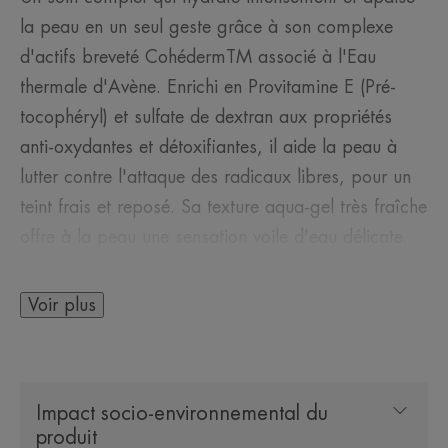
la peau en un seul geste grâce à son complexe
d'actifs breveté CohédermTM associé à l'Eau
thermale d'Avène. Enrichi en Provitamine E (Pré-
tocophéryl) et sulfate de dextran aux propriétés
anti-oxydantes et détoxifiantes, il aide la peau à
lutter contre l'attaque des radicaux libres, pour un
teint frais et reposé. Sa texture aqua-gel très fraîche
offre à la peau une sensation voile d'eau délicate.
Plus souple, la peau est confortable et lumineuse.
Voir plus
LE MOT DE L’EXPERT
Impact socio-environnemental du
produit