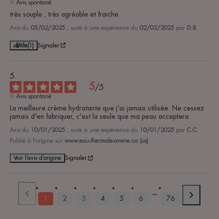
Avis spontané
très souple , très agréable et fraiche
Avis du
05/02/2025
, suite à une expérience du
02/02/2025
par
D.B.
Utile
(1)
Signaler
5
/
5
Avis spontané
La meilleure crème hydratante que j'ai jamais utilisée. Ne cessez 
jamais d'en fabriquer, c'est la seule que ma peau acceptera.
Avis du
10/01/2025
, suite à une expérience du
10/01/2025
par
C.C.
Publié à l'origine sur
www.eau-thermale-avene.ca (us)
Voir l’avis d’origine
Signaler
1
2
3
4
5
6
76