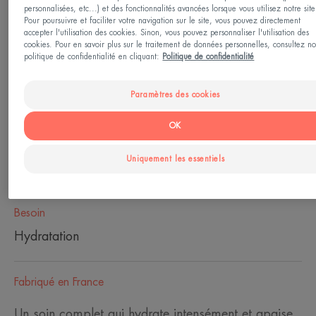
personnalisées, etc...) et des fonctionnalités avancées lorsque vous utilisez notre site
Pour poursuivre et faciliter votre navigation sur le site, vous pouvez directement
Pot
accepter l'utilisation des cookies. Sinon, vous pouvez personnaliser l'utilisation des
cookies. Pour en savoir plus sur le traitement de données personnelles, consultez no
politique de confidentialité en cliquant:
Politique de confidentialité
Idéal pour
Paramètres des cookies
Adultes
OK
Type de peau
Uniquement les essentiels
Peau déshydratée - peau sensible
Besoin
Hydratation
Fabriqué en France
Un soin complet qui hydrate intensément et apaise