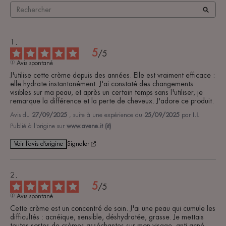
5
/
5
Avis spontané
J'utilise cette crème depuis des années. Elle est vraiment efficace : 
elle hydrate instantanément. J'ai constaté des changements 
visibles sur ma peau, et après un certain temps sans l'utiliser, je 
remarque la différence et la perte de cheveux. J'adore ce produit.
Avis du
27/09/2025
, suite à une expérience du
25/09/2025
par
I.I.
Publié à l'origine sur
www.avene.it (it)
Voir l’avis d’origine
Signaler
5
/
5
Avis spontané
Cette crème est un concentré de soin. J'ai une peau qui cumule les 
difficultés : acnéique, sensible, déshydratée, grasse. Je mettais 
toutes sortes de crèmes asséchantes sur mon visage, anti-acné, 