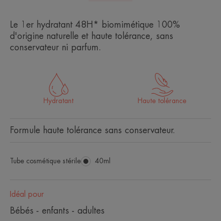
Le 1er hydratant 48H* biomimétique 100%
d'origine naturelle et haute tolérance, sans
conservateur ni parfum.
Hydratant
Haute tolérance
Formule haute tolérance sans conservateur.
Tube cosmétique stérile
Tube
40ml
cosmétique
stérile
Idéal pour
Bébés - enfants - adultes