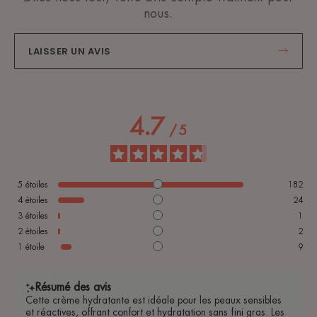
nous.
LAISSER UN AVIS
4.7
/
5
5
étoiles
182
4
étoiles
24
3
étoiles
1
2
étoiles
2
1
étoile
9
Résumé des avis
Cette crème hydratante est idéale pour les peaux sensibles
et réactives, offrant confort et hydratation sans fini gras. Les