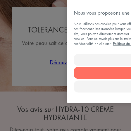
Nous vous proposons une 
Nous utilisons des cookies pour vous offr
TOLERANCE HYDRA-10
des fonctionnalités avancées lorsque vous
site, vous pouvez directement accepter l'
cookies. Pour en savoir plus sur le trai
Votre peau sait ce dont elle a besoin.
confidentialité en cliquant:
Politique de 
Découvrir
Vos avis sur HYDRA-10 CREME
HYDRATANTE
Dites-nous tout, votre avis compte vraiment pour