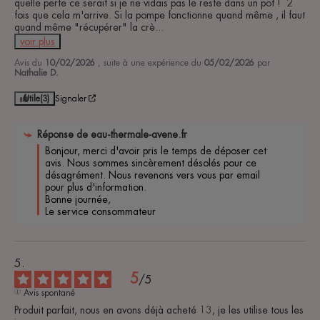
quelle perte ce serait si je ne vidais pas le reste dans un pot !  2 
fois que cela m'arrive. Si la pompe fonctionne quand même , il faut 
quand même "récupérer" la crè
...
voir plus
Avis du
10/02/2026
, suite à une expérience du
05/02/2026
par
Nathalie D.
Utile
(3)
Signaler
Réponse de
eau-thermale-avene.fr
Bonjour, merci d'avoir pris le temps de déposer cet 
avis. Nous sommes sincèrement désolés pour ce 
désagrément. Nous revenons vers vous par email 
pour plus d'information. 

Bonne journée, 

Le service consommateur 
5
/
5
Avis spontané
Produit parfait, nous en avons déjà acheté 13, je les utilise tous les 