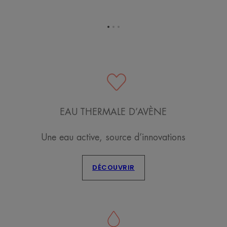
Aller
Aller
Aller
à
à
à
l'item
l'item
l'item
1
2
3
EAU THERMALE D’AVÈNE
Une eau active, source d’innovations
DÉCOUVRIR