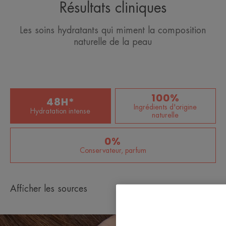
Résultats cliniques
Consigne de tri
Les soins hydratants qui miment la composition
naturelle de la peau
*Test instrumental après 7 jours, 2 fois/jour. 30 sujets.
*Test instrumental après 7 jours, 2 fois/jour. 30 sujets.
**Brevet déposé.
100%
48H*
Ingrédients d'origine
Hydratation intense
naturelle
0%
Conservateur, parfum
Afficher les sources