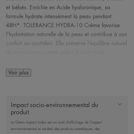
et bébés. Enrichie en Acide hyaluronique, sa
formule hydrate intensément la peau pendant
48H*. TOLERANCE HYDRA-10 Crème favorise
l’hydratation naturelle de la peau et contribue à son
confort au quotidien. Elle préserve l’équilibre naturel
du microbiome cutané grâce à sa formule
mimétique de la peau brevetée**. La texture
confortable et nutritive de cette crème visage peau
Voir plus
sèche, sans effet gras, hydrate durablement. La
pompe Cosmétique stérile® anti-contamination
protège parfaitement sa formule, sans conservateur
Impact socio-environnemental du
ni parfum.
produit
Le Green Impact Index est un outil d’affichage de l’impact
environnemental et sociétal des produits cosmétiques, des