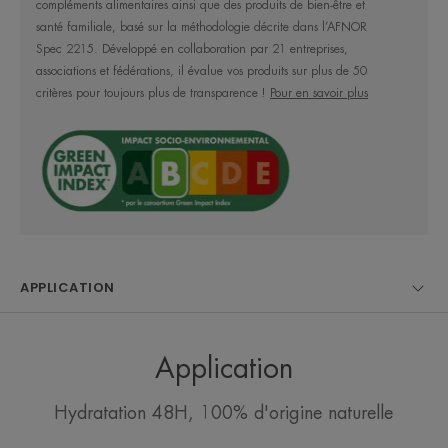
compléments alimentaires ainsi que des produits de bien-être et
LE MOT DE L’EXPERT
santé familiale, basé sur la méthodologie décrite dans l’AFNOR
Spec 2215. Développé en collaboration par 21 entreprises,
associations et fédérations, il évalue vos produits sur plus de 50
critères pour toujours plus de transparence !
Pour en savoir plus
Une crème hydratante à l'Acide
hyaluronique et à l'Eau thermale
d'Avène, 100% d'origine
naturelle, adaptée à toutes les
peaux sèches à très sèches, même
les plus sensibles. Sans parfum,
APPLICATION
sans conservateur.
Application
Hydratation 48H, 100% d'origine naturelle
Avantages