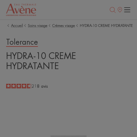
Points
de
vente
Accueil
Soins visage
Crèmes visage
HYDRA-10 CREME HYDRATANTE
Tolerance
HYDRA-10 CREME
HYDRATANTE
4.7
/
5
218
avis
-