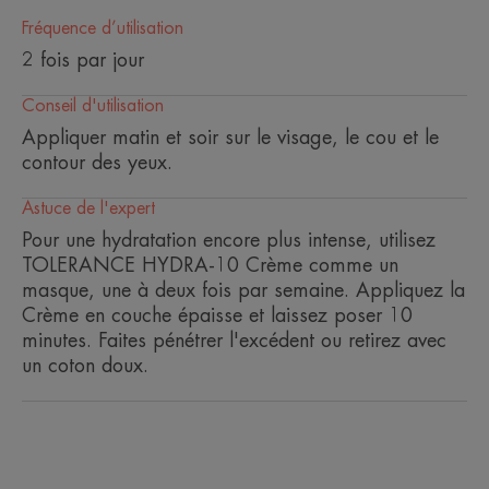
Formule mimétique de la peau 100% d'origine
naturelle, avec 10 ingrédients seulement.
Fréquence d’utilisation
2 fois par jour
Bénéfices
Conseil d'utilisation
• HYDRATE en continu pendant 48H*
Appliquer matin et soir sur le visage, le cou et le
• PRÉSERVE l’équilibre naturel du microbiome
contour des yeux.
cutané
Astuce de l'expert
• RESPECTE la peau avec une formule haute
tolérance 100% d'origine naturelle
Pour une hydratation encore plus intense, utilisez
TOLERANCE HYDRA-10 Crème comme un
masque, une à deux fois par semaine. Appliquez la
Crème en couche épaisse et laissez poser 10
ENVIRONNEMENT
minutes. Faites pénétrer l'excédent ou retirez avec
un coton doux.
Fiche produit relative aux qualités et caractéristiques
environnementales
Emballage ne contenant pas de matière recyclée
Emballage non recyclable