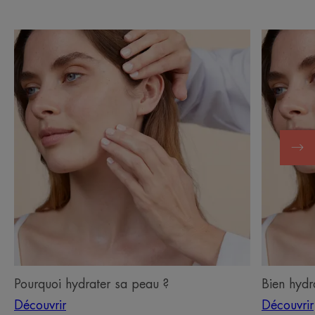
Découvrir
Découvrir
Pourquoi
Bien
hydrater
hydrater
sa
son
peau
visage
?
Pourquoi hydrater sa peau ?
Bien hydr
Découvrir
Découvrir