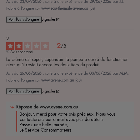
Avis du
03/07/2026
, suite à une expérience du
29/06/2026
par
J.J.
Publié à l'origine sur
www.eau-thermale-avene.ca (us)
Voir l’avis d’origine
Signaler
2
/
5
Avis spontané
La crème est super, cependant la pompe a cessé de fonctionner 
alors qu'il restait encore les deux tiers du produit.
Avis du
26/06/2026
, suite à une expérience du
03/06/2026
par
M.M.
Publié à l'origine sur
www.avene.com.au (au)
Voir l’avis d’origine
Signaler
Réponse de
www.avene.com.au
Bonjour, merci pour votre avis précieux. Nous vous 
contacterons par e-mail avec plus de détails. 

Passez une belle journée, 

Le Service Consommateurs