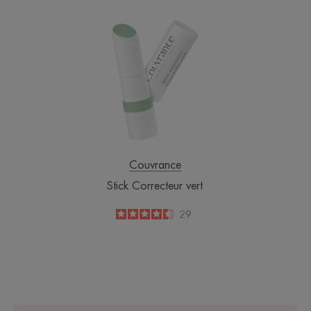
Stick
Correcteur
vert
Couvrance
Stick Correcteur vert
4.4
/
5
29
-