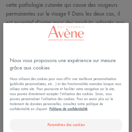
cette pathologie cutanée qui cause des rougeurs
permanentes sur le visage ? Dans les deux cas, il
est essentiel d’opter pour des produits adaptés aux
peaux sujettes aux rougeurs. Ces
dermocosmétiques doivent contenir un minimum
d’ingrédients, pour ne pas risquer de sensibiliser
davantage votre peau réactive.
Nous vous proposons une expérience sur mesure
grâce aux cookies
Les actifs utilisés doivent être sélectionnés pour leur
Nous utilisons des cookies pour vous offrir une meilleure personnalisation
efficacité contre les rougeurs. Par exemple, l’HMC
(publicités personnalisées, etc...) et des fonctionnalités avancées lorsque vous
utilisez notre site. Pour poursuivre et faciliter votre navigation sur le site,
(Hespéridine Methyl Chalcone) est un composant
vous pouvez directement accepter l'utilisation des cookies. Sinon, vous
pouvez personnaliser l'utilisation des cookies. Pour en savoir plus sur le
qui a la faculté de favoriser la microcirculation
traitement de données personnelles, consultez notre politique de
confidentialité en cliquant:
Politique de confidentialité
cutanée. Cela permet d’atténuer les rougeurs sur les
joues comme sur le reste du visage. Le TRP-
Paramètres des cookies
REGULINTM permet, quant à lui, de diminuer la