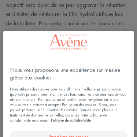
objectif sera donc de ne pas aggraver la situation
et d’éviter de détériorer le film hydrolipidique lors
de la toilette. Pour cela, choisissez les bons soins :
Évitez les savons​ ou les gels douches détergents​
. Privilégiez les pains ou les gels surgras, enrichis
en agents protecteurs et hydratants ;
Une eau trop chaude agresse. Préférez une
température comprise entre 32 et 34°C ;
Nous vous proposons une expérience sur mesure
grâce aux cookies
En savoir plus sur les causes de la peau sèche
Nous utilisons des cookies pour vous offrir une meilleure personnalisation
(publicités personnalisées, etc...) et des fonctionnalités avancées lorsque vous
utilisez notre site. Pour poursuivre et faciliter votre navigation sur le site,
vous pouvez directement accepter l'utilisation des cookies. Sinon, vous
pouvez personnaliser l'utilisation des cookies. Pour en savoir plus sur le
Lire plus
traitement de données personnelles, consultez notre politique de
confidentialité en cliquant:
Politique de confidentialité