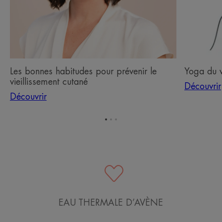
Les bonnes habitudes pour prévenir le
Yoga du 
vieillissement cutané
Découvrir
Découvrir
Aller
Aller
Aller
à
à
à
l'item
l'item
l'item
1
2
3
EAU THERMALE D’AVÈNE