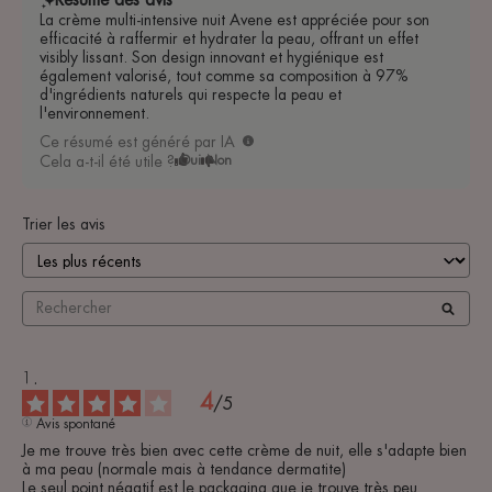
La crème multi-intensive nuit Avene est appréciée pour son
efficacité à raffermir et hydrater la peau, offrant un effet
visibly lissant. Son design innovant et hygiénique est
également valorisé, tout comme sa composition à 97%
d'ingrédients naturels qui respecte la peau et
l'environnement.
Ce résumé est généré par IA
Cela a-t-il été utile ?
Oui
Non
Trier les avis
4
/
5
Avis spontané
Je me trouve très bien avec cette crème de nuit, elle s'adapte bien 
à ma peau (normale mais à tendance dermatite) 

Le seul point négatif est le packaging que je trouve très peu 