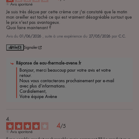
Avis spontané
Je suis très déçue par cette crème car j'ai constaté que le matin 
mon oreiller est taché ce qui est vraiment désagréable surtout que 
le prix n'est pas avantageux.

Quoi faire maintenant ?
Avis du
01/06/2026
, suite à une expérience du
27/05/2026
par
C.C.
Utile
(0)
Signaler
Réponse de
eau-thermale-avene.fr
Bonjour, merci beaucoup pour votre avis et votre 
retour.

Nous vous contacterons prochainement par e-mail 
avec plus d’informations.

Cordialement,

Votre équipe Avène
4
/
5
Avis spontané