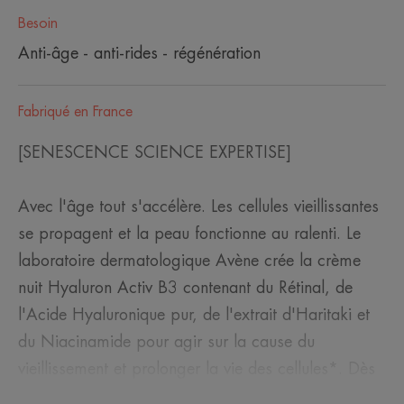
Besoin
Anti-âge - anti-rides - régénération
Fabriqué en France
[SENESCENCE SCIENCE EXPERTISE]
Avec l'âge tout s'accélère. Les cellules vieillissantes
se propagent et la peau fonctionne au ralenti. Le
laboratoire dermatologique Avène crée la crème
nuit Hyaluron Activ B3 contenant du Rétinal, de
l'Acide Hyaluronique pur, de l'extrait d'Haritaki et
du Niacinamide pour agir sur la cause du
vieillissement et prolonger la vie des cellules*. Dès
le réveil, la peau est défroissée. Dès 15 jours, elle