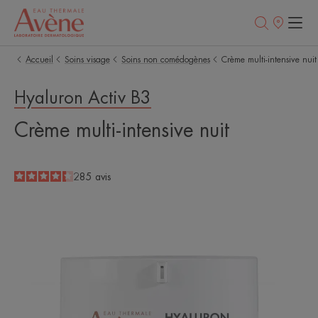
Points
de
vente
Accueil
Soins visage
Soins non comédogènes
Crème multi-intensive nuit
Hyaluron Activ B3
Crème multi-intensive nuit
4.4
/
5
285
avis
-