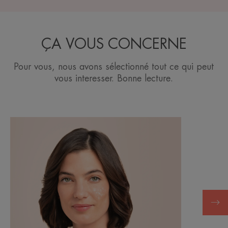
ÇA VOUS CONCERNE
Pour vous, nous avons sélectionné tout ce qui peut
vous interesser. Bonne lecture.
Découvrir
Découvrir
Les
Yoga
bonnes
du
habitudes
visage
pour
et
prévenir
massage
le
vieillissement
cutané