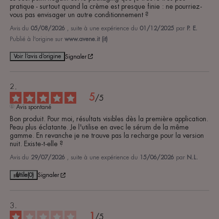
pratique - surtout quand la crème est presque finie : ne pourriez-
vous pas envisager un autre conditionnement ?
Avis du
05/08/2026
, suite à une expérience du
01/12/2025
par
P. E.
Publié à l'origine sur
www.avene.it (it)
Voir l’avis d’origine
Signaler
5
/
5
Avis spontané
Bon produit. Pour moi, résultats visibles dès la première application. 
Peau plus éclatante. Je l'utilise en avec le sérum de la même 
gamme. En revanche je ne trouve pas la recharge pour la version 
nuit. Existe-t-elle ?
Avis du
29/07/2026
, suite à une expérience du
15/06/2026
par
N.L.
Utile
(0)
Signaler
1
/
5