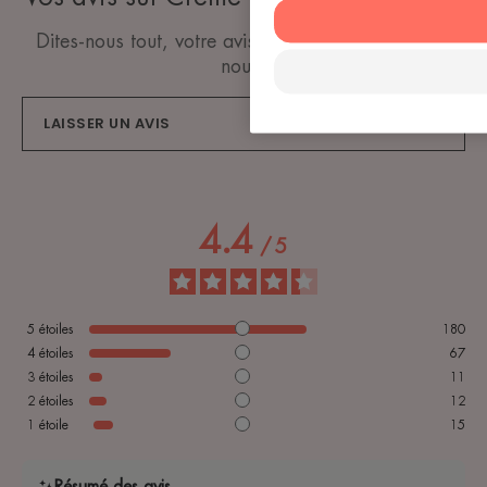
Dites-nous tout, votre avis compte vraiment pour
nous.
LAISSER UN AVIS
4.4
/
5
5
étoiles
180
4
étoiles
67
3
étoiles
11
2
étoiles
12
1
étoile
15
Résumé des avis