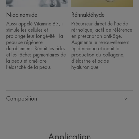
Bénéfices
Niacinamide
Rétinaldéhyde
• COMBLE les rides mêmes profondes**.
Aussi appelé Vitamine B3, il
Précurseur direct de l’acide
• REPARE et défatigue la peau dès 1
stimule les cellules et
rétinoïque, actif de référence
utilisation***.
prolonge leur longévité : la
en prescription anti-âge.
• RAFFERMIT durablement***.
peau se régénère
Augmente le renouvellement
durablement. Réduit les rides
épidermique et induit la
et les tâches pigmentaires de
production du collagène,
la peau et améliore
d’élastine et acide
TEXTURE
ENVIRONNEMENT
l’élasticité de la peau.
hyaluronique.
Composition
*Test in vitro, grâce au Niacinamide.
**% de satisfaction, 70 sujets, 1 application par jour, dès 15 jours.
**% de satisfaction, 70 sujets,1 application par jour, dès 15 jours.
***% de satisfaction, 70 sujets,1 application par jour.
Application