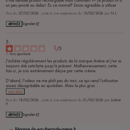
Il me semble produit rechargable mais comment ?? Le produit m a 
un peu pivoté au debut .Es ce normal? Sinon agreable a utiliser
Avis du
27/05/2026
, suite à une expérience du
18/05/2026
par
N.L.
Utile
(0)
Signaler
1
/
5
Avis spontané
J'achète régulièrement les produits de la marque Avène et j'en ai 
toujours été satisfaite jusqu'à présent. Malheureusement, cette 
fois-ci, je suis extrêmement déçue par cette crème.

D'abord, l'odeur ne me plaît pas du tout, ce qui rend l'utilisation 
assez désagréable au quotidien. Mais le plus gros
...
voir plus
Avis du
18/05/2026
, suite à une expérience du
01/05/2026
par
Justine
P.
Utile
(0)
Signaler
Réponse de
eau-thermale-avene.fr