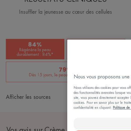
Insuffler la jeunesse au cœur des cellules
84%
84%
Régénère la peau
Dès le réveil, la peau est
durablement : 84%*
défroissée : 84%*
79%
Dès 15 jours, le peau plus ferme : 79%*
Nous vous proposons une 
Nous utilisons des cookies pour vous offr
des fonctionnalités avancées lorsque vous
Afficher les sources
site, vous pouvez directement accepter l'
cookies. Pour en savoir plus sur le trai
confidentialité en cliquant:
Politique de 
Vos avis sur Crème multi-intensive nuit