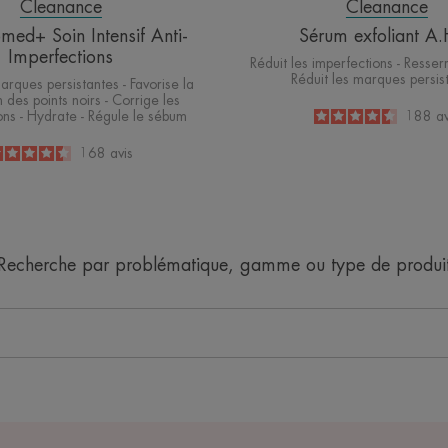
Cleanance
Cleanance
ed+ Soin Intensif Anti-
Sérum exfoliant A
Imperfections
Réduit les imperfections - Resserr
Réduit les marques persis
arques persistantes - Favorise la
n des points noirs - Corrige les
ons - Hydrate - Régule le sébum
4.6
/
5
188
av
-
4.5
/
5
168
avis
-
Recherche par problématique, gamme ou type de produi