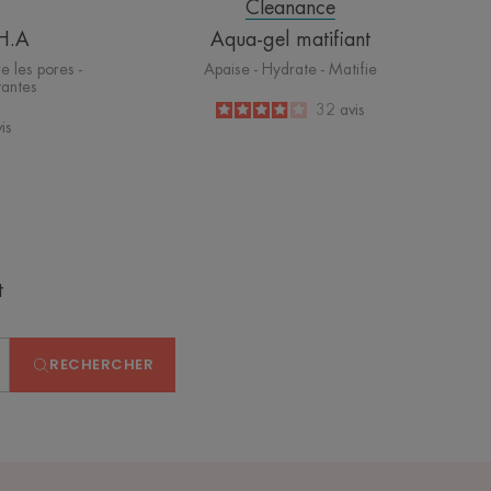
Cleanance
.H.A
Aqua-gel matifiant
e les pores -
Apaise - Hydrate - Matifie
tantes
3.9
/
5
32
avis
is
-
t
RECHERCHER