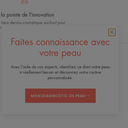
la pointe de l'innovation
 faire dermo-cosmétique exclusif pour
soins de qualité, efficaces et sûrs
Faites connaissance avec
votre peau
Recevez notre newsletter
Avec l'aide de nos experts, identifiez ce dont votre peau
Toujours là pour votre peau ! Tous nos conseils
a réellement besoin et découvrez votre routine
pour en prendre soin au quotidien.
personnalisée.
S'INSCRIRE À LA NEWSLETTER
MON DIAGNOSTIC DE PEAU