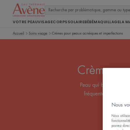
VOTRE PEAU
VISAGE
CORPS
SOLAIRE
BÉBÉ
MAQUILLAGE
LA M
Accueil
Soins visage
Crèmes pour peaux acnéiques et imperfections
Crèmes po
Peau qui brille, bouto
fréquentes. Encore f
Nous vou
Nous utilison
fonctionnalit
pouvez direct