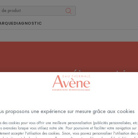
ARQUE
DIAGNOSTIC
ur peaux acnéiques et imp
ns persistants, pores obstrués… L’acné est l’une des affec
aut-il choisir la bonne crème anti-acné, adaptée à son ty
comment l’utiliser efficacement.
s proposons une expérience sur mesure grâce aux cookies
s des cookies pour vous offrir une meilleure personnalisation (publicités personnalisées, etc.
és avancées lorsque vous utilisez notre site. Pour poursuivre et faciliter votre navigation sur 
ement accepter l'utilisation des cookies. Sinon, vous pouvez personnaliser l'utilisation des