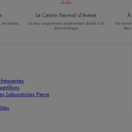
e
Le Centre thermal d'Avène
À 
, en bonne
Un lieu uniquement entièrement dédié à la
Un savoir
dermatologie
des 
fréquentes
antillons
des Laboratoires Pierre
ités