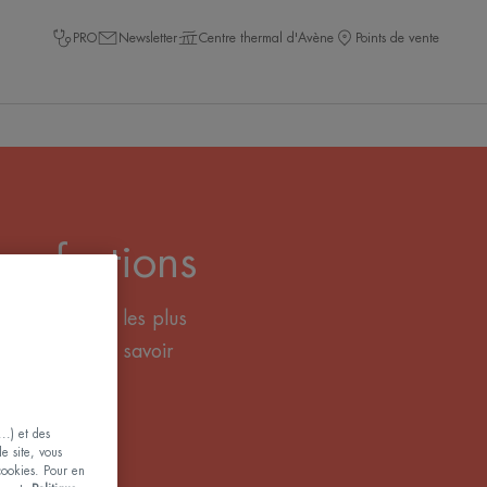
PRO
Newsletter
Centre thermal d'Avène
Points de vente
erfections
tions cutanées les plus
pe de peau, et savoir
..) et des
le site, vous
 cookies. Pour en