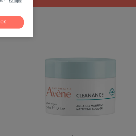
iquant:
Politique
OK
Aqua-
t
gel
matifiant