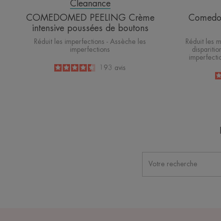
Cleanance
COMEDOMED PEELING Crème
Comedom
intensive poussées de boutons
Réduit les imperfections - Assèche les
Réduit les m
imperfections
disparitio
imperfecti
4.5
/
5
193
avis
-