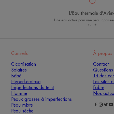
L'Eau thermale d'Avèn
Une eau active pour une peau apaisée
santé
Conseils
À propos
Cicatrisation
Contact
Solaires
Questions 
Bébé
Tri des éch
Hyperkératose
Les sites 
Imperfections du teint
Fabre
Homme
Nos actual
Peaux grasses à imperfections
Peau mixte
Peau sèche