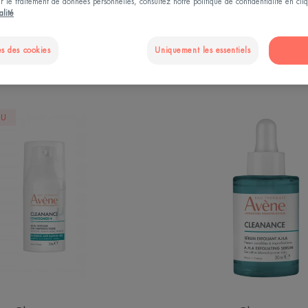
ur le traitement de données personnelles, consultez notre politique de confidentialité en cl
alité
s des cookies
Uniquement les essentiels
acnéiques et imperfections"
Comedomed+
Sérum
AU
Soin
exfolian
Intensif
A.H.A
Anti-
Imperfections