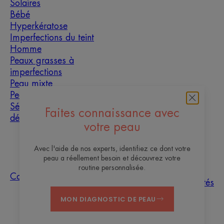
Solaires
Bébé
Hyperkératose
Imperfections du teint
Homme
Peaux grasses à
imperfections
Peau mixte
Peau sèche
Sécheresse et
Faites connaissance avec
déshydratation
votre peau
À propos
Avec l'aide de nos experts, identifiez ce dont votre
peau a réellement besoin et découvrez votre
Les sites des
routine personnalisée.
Questions
Tri des
Nos
Contact
Laboratoires
fréquentes
échantillons
actualités
Pierre Fabre
MON DIAGNOSTIC DE PEAU