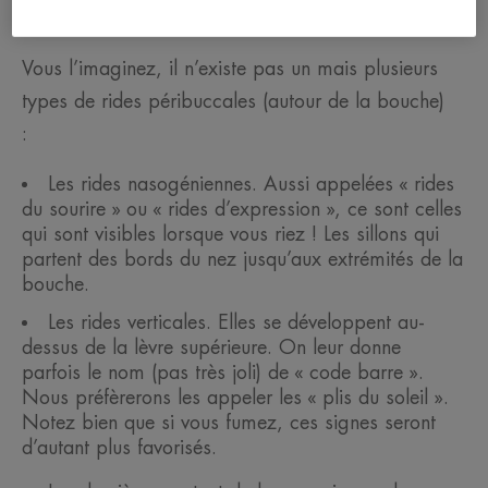
la bouche ?
Vous l’imaginez, il n’existe pas un mais plusieurs
types de rides péribuccales (autour de la bouche)
:
Les rides nasogéniennes. Aussi appelées « rides
du sourire » ou « rides d’expression », ce sont celles
qui sont visibles lorsque vous riez ! Les sillons qui
partent des bords du nez jusqu’aux extrémités de la
bouche.
Les rides verticales. Elles se développent au-
dessus de la lèvre supérieure. On leur donne
parfois le nom (pas très joli) de « code barre ».
Nous préfèrerons les appeler les « plis du soleil ».
Notez bien que si vous fumez, ces signes seront
d’autant plus favorisés.