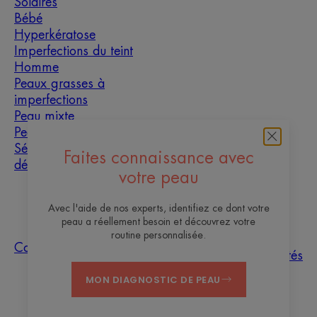
Solaires
Bébé
Hyperkératose
Imperfections du teint
Homme
Peaux grasses à
imperfections
Peau mixte
Peau sèche
Sécheresse et
Faites connaissance avec
déshydratation
votre peau
À propos
Avec l'aide de nos experts, identifiez ce dont votre
peau a réellement besoin et découvrez votre
Les sites des
routine personnalisée.
Questions
Tri des
Nos
Contact
Laboratoires
fréquentes
échantillons
actualités
Pierre Fabre
MON DIAGNOSTIC DE PEAU