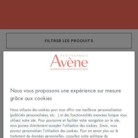
FILTRER LES PRODUITS
6 résultats pour "Soins solaires écran minéral"
Lait
Très
minéral
haute
SPF
protection
Nous vous proposons une expérience sur mesure
50+
Crème
grâce aux cookies
minérale
SPF
Nous utilisons des cookies pour vous offrir une meilleure personnalisation
(publicités personnalisées, etc...) et des fonctionnalités avancées lorsque vous
50+
utilisez notre site. Pour poursuivre et faciliter votre navigation sur le site,
vous pouvez directement accepter l'utilisation des cookies. Sinon, vous
pouvez personnaliser l'utilisation des cookies. Pour en savoir plus sur le
traitement de données personnelles, consultez notre politique de