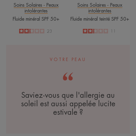
Soins Solaires - Peaux
Soins Solaires - Peaux
intolérantes
intolérantes
Fluide minéral SPF 50+
Fluide minéral teinté SPF 50+
2.2
/
5
23
2.2
/
5
11
-
-
VOTRE PEAU
Saviez-vous que l'allergie au
soleil est aussi appelée lucite
estivale ?