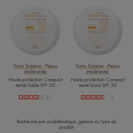
Haute
Haute
protection
protection
Compact
Compact
teinté
teinté
Sable
Doré
SPF
SPF
50
50
Soins Solaires - Peaux
Soins Solaires - Peaux
intolérantes
intolérantes
Haute protection Compact
Haute protection Compact
teinté Sable SPF 50
teinté Doré SPF 50
4.1
/
5
27
4.6
/
5
13
-
-
Recherche par problématique, gamme ou type de
produit