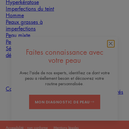
Hyperkératose
Imperfections du teint
Homme
Peaux grasses à
imperfections
Peau mixte
Peau sèche
Sécheresse et
Faites connaissance avec
déshydratation
votre peau
À propos
Avec l'aide de nos experts, identifiez ce dont votre
peau a réellement besoin et découvrez votre
Les sites des
routine personnalisée.
Questions
Tri des
Nos
Contact
Laboratoires
fréquentes
échantillons
actualités
Pierre Fabre
MON DIAGNOSTIC DE PEAU
Accessibilité : non conforme
Mentions légales