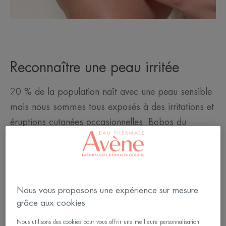
Reconnaître une peau irritée
20 % de la population naît avec une peau sensible
mais nous sommes tous exposés à des irritations et
éruptions cutanées occasionnelles. Bobos du
quotidien, frottements, utilisation de produits mal
tolérés, climat, infections…ces agressions altèrent
la barrière cutanée et provoquent une inflammation
de votre peau. Vous le voyez : rougeurs,
Nous vous proposons une expérience sur mesure
sécheresse, fissures…et vous le ressentez :
grâce aux cookies
Nous utilisons des cookies pour vous offrir une meilleure personnalisation