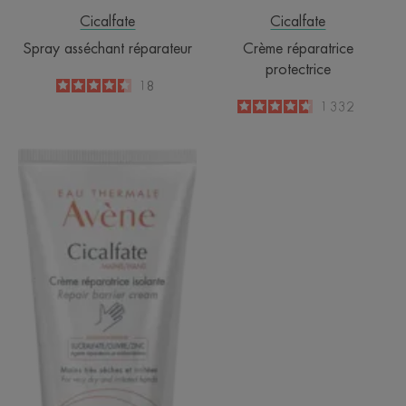
Cicalfate
Cicalfate
Spray asséchant réparateur
Crème réparatrice
protectrice
4.5
/
5
18
-
4.7
/
5
1 332
-
MAINS
Crème
réparatrice
isolante