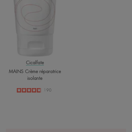
Cicalfate
MAINS Crème réparatrice
isolante
4.8
/
5
190
-