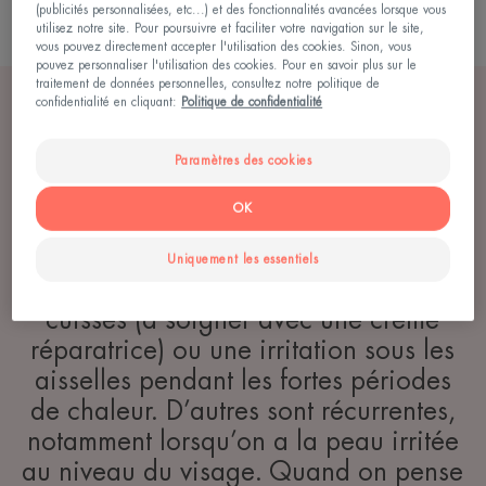
Lire plus
(publicités personnalisées, etc...) et des fonctionnalités avancées lorsque vous
utilisez notre site. Pour poursuivre et faciliter votre navigation sur le site,
vous pouvez directement accepter l'utilisation des cookies. Sinon, vous
pouvez personnaliser l'utilisation des cookies. Pour en savoir plus sur le
traitement de données personnelles, consultez notre politique de
confidentialité en cliquant:
Politique de confidentialité
Paramètres des cookies
Certaines irritations sont passagères
OK
et on les oublie aussi vite qu’elles sont
apparues : comme une irritation
Uniquement les essentiels
provoquée par le frottement des
cuisses (à soigner avec une crème
réparatrice) ou une irritation sous les
aisselles pendant les fortes périodes
de chaleur. D’autres sont récurrentes,
notamment lorsqu’on a la peau irritée
au niveau du visage. Quand on pense