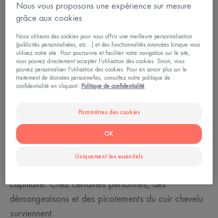
Nous vous proposons une expérience sur mesure
Le principe de la chimiothérapie ? Détruire les
grâce aux cookies
cellules cancéreuses qui prolifèrent exagérément.
Nous utilisons des cookies pour vous offrir une meilleure personnalisation
Malheureusement, ce traitement impactera aussi les
(publicités personnalisées, etc...) et des fonctionnalités avancées lorsque vous
utilisez notre site. Pour poursuivre et faciliter votre navigation sur le site,
cellules saines, comme celles du bulbe pileux.
vous pouvez directement accepter l'utilisation des cookies. Sinon, vous
pouvez personnaliser l'utilisation des cookies. Pour en savoir plus sur le
Résultat, les cheveux tombent. Cette chute est plus
traitement de données personnelles, consultez notre politique de
ou moins soudaine, en fonction des molécules
confidentialité en cliquant:
Politique de confidentialité
administrées. Ainsi, dans certains cas, aucune
Paramètres des cookies
alopécie n’est rapportée.
OK
La résistance des cheveux et le dosage de la
chimiothérapie peuvent aussi jouer, ainsi que le port
Uniquement les essentiels
du casque réfrigérant en prévention de la chute
capillaire. Chez certaines personnes, des
démangeaisons et des picotements du cuir chevelu
surviennent.