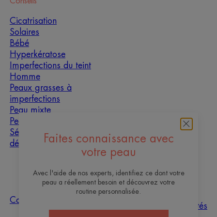
Conseils
Cicatrisation
Solaires
Bébé
Hyperkératose
Imperfections du teint
Homme
Peaux grasses à
imperfections
Peau mixte
Peau sèche
Sécheresse et
Faites connaissance avec
déshydratation
votre peau
À propos
Avec l'aide de nos experts, identifiez ce dont votre
peau a réellement besoin et découvrez votre
Les sites des
routine personnalisée.
Questions
Tri des
Nos
Contact
Laboratoires
fréquentes
échantillons
actualités
Pierre Fabre