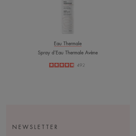
Avène
Eau Thermale
Spray d’Eau Thermale Avène
4.8
/
5
492
-
NEWSLETTER