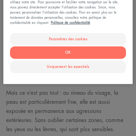
utilisez notre site. Pour poursuivre et faciliter votre navigation sur le site,
titre.
vous pouvez directement accepter l'utilisation des cookies. Sinon, vous
pouvez personnaliser l'utilisation des cookies. Pour en savoir plus sur le
traitement de données personnelles, consultez notre politique de
Rappelons que la sécheresse cutanée résulte d’un
confidentialité en cliquant:
Politique de confidentialité
dysfonctionnement des glandes sébacées. Résultat :
Paramètres des cookies
un manque de sébum et un film hydrolipidique qui
ne joue plus son rôle protecteur. Et comme le
OK
visage est particulièrement riche en glandes
Uniquement les essentiels
sébacées, il est en première ligne pour subir les
effets de la sécheresse cutanée.
Mais ce n’est pas tout : au niveau du visage, la
peau est particulièrement fine, elle est aussi
exposée en permanence aux agressions
extérieures. Sans oublier certaines zones, comme
les yeux ou les lèvres, qui sont plus sensibles.