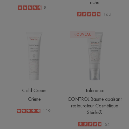
riche
4.6
/
5
81
-
4.7
/
5
162
-
Crème
CONTROL
NOUVEAU
Baume
apaisant
restaurateur
Cosmétique
Stérile®
Cold Cream
Tolerance
Crème
CONTROL Baume apaisant
restaurateur Cosmétique
4.7
/
5
119
Stérile®
-
4.7
/
5
64