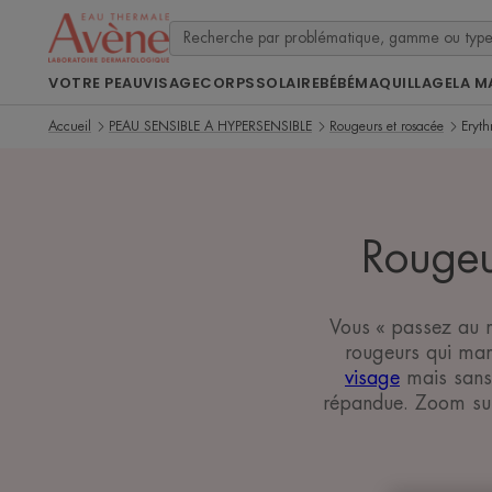
VOTRE PEAU
VISAGE
CORPS
SOLAIRE
BÉBÉ
MAQUILLAGE
LA M
Accueil
PEAU SENSIBLE A HYPERSENSIBLE
Rougeurs et rosacée
Eryth
Rougeur
Vous « passez au r
rougeurs qui marq
visage
mais sans 
répandue. Zoom sur 