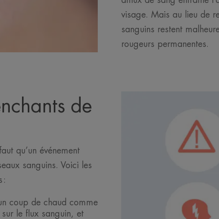
afflux de sang entraîne l’
visage. Mais au lieu de r
sanguins restent malheure
rougeurs permanentes.
enchants de
 faut qu’un événement
sseaux sanguins. Voici les
s :
: un coup de chaud comme
sur le flux sanguin, et