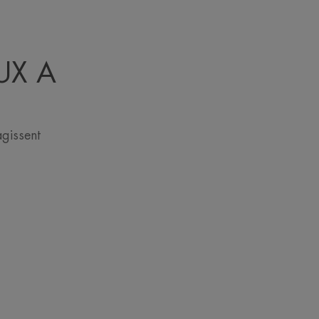
UX A
gissent