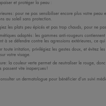
paiser et protéger la peau :
ieures : pour ne pas sensibiliser encore plus votre peau e
ns au soleil sans protection.
égiez les plats peu épicés et pas trop chauds, pour ne pas
étiques adaptés : les gammes anti-rougeurs contiennent l
nt à se défendre contre les agressions extérieures, ce qui
 toute irritation, privilégiez les gestes doux, et évitez le
sur votre visage.
 : la couleur verte permet de neutraliser le rouge, donc en
s passent vite inaperçues !
nsulter un dermatologue pour bénéficier d’un suivi médica