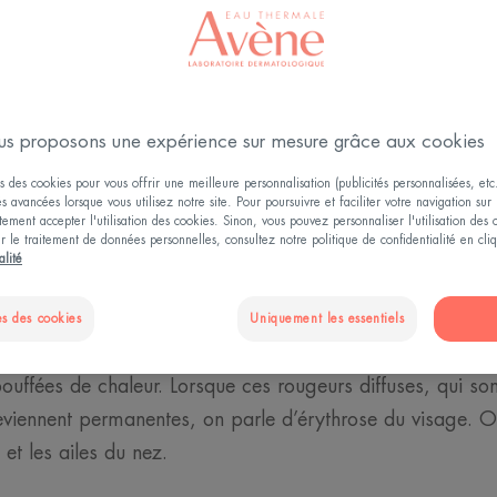
Rougeurs et rosacée
s proposons une expérience sur mesure grâce aux cookies
 que l'érythrose du visage
s des cookies pour vous offrir une meilleure personnalisation (publicités personnalisées, etc.
és avancées lorsque vous utilisez notre site. Pour poursuivre et faciliter votre navigation sur 
ement accepter l'utilisation des cookies. Sinon, vous pouvez personnaliser l'utilisation des
ur le traitement de données personnelles, consultez notre politique de confidentialité en cl
remier degré de la rosacée, une maladie cutanée qui touch
alité
 peaux sensibles et hypersensibles. Pour reconnaître cette
vent être observés. Dans un premier temps, le visage rou
s des cookies
Uniquement les essentiels
ubissant ce qu’on appelle des flushes. Ces rougeurs peuv
ffées de chaleur. Lorsque ces rougeurs diffuses, qui son
viennent permanentes, on parle d’érythrose du visage. On
 et les ailes du nez.