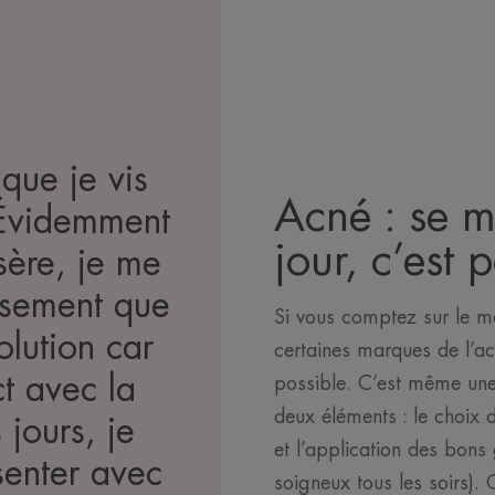
que je vis
Acné : se m
Évidemment
jour, c’est 
sère, je me
usement que
Si vous comptez sur le m
solution car
certaines marques de l’acn
ct avec la
possible. C’est même une
deux éléments : le choix
 jours, je
et l’application des bon
senter avec
soigneux tous les soirs). 