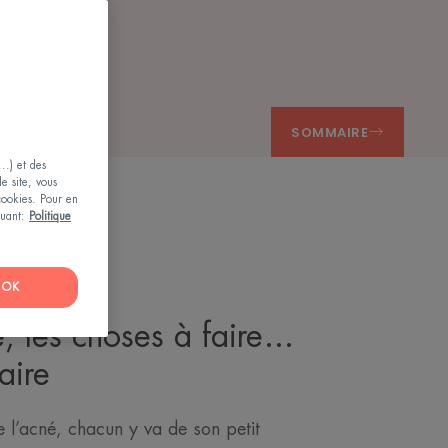
NÉIQUE
SOMMAIRE
..) et des
le site, vous
 cookies. Pour en
iquant:
Politique
OK
é, les choses à faire…
aire
 l’acné, chacun y va de son petit