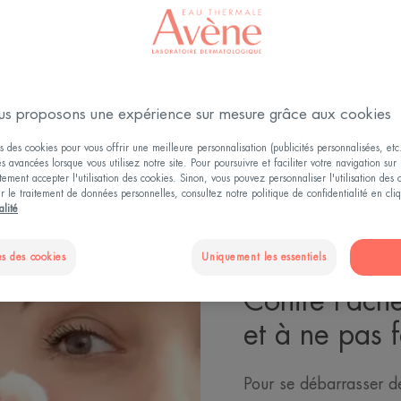
Mise à jour le
06/07/2026
, validé par
la direction médicale
.
AU GRASSE À IMPERFECTIONS OU TENDANCE AC
s proposons une expérience sur mesure grâce aux cookies
s des cookies pour vous offrir une meilleure personnalisation (publicités personnalisées, etc.
és avancées lorsque vous utilisez notre site. Pour poursuivre et faciliter votre navigation sur 
ement accepter l'utilisation des cookies. Sinon, vous pouvez personnaliser l'utilisation des
ur le traitement de données personnelles, consultez notre politique de confidentialité en cl
alité
s des cookies
Uniquement les essentiels
Contre l’acn
et à ne pas f
Pour se débarrasser de