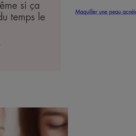
même si ça
Maquiller une peau acnéi
du temps le
S