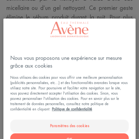
micellaire ou d’un gel nettoyant. Ce premier geste
élimine le sébum produit durant la nuit. Pour plus
de luminosité et limiter la séborrhée, c'est-à-dire la
production de sébum, hydratez votre peau à l’aide
d’un soin hydratant et matifiant. Si la peau est
déshydratée, ajoutez un sérum hydratant avant le
Nous vous proposons une expérience sur mesure
soin matifiant. Le choix de ces soins constitue une
grâce aux cookies
base pour préparer votre peau au maquillage et
Nous utilisons des cookies pour vous offrir une meilleure personnalisation
améliorer sa tenue.
(publicités personnalisées, etc...) et des fonctionnalités avancées lorsque vous
utilisez notre site. Pour poursuivre et faciliter votre navigation sur le site,
vous pouvez directement accepter l'utilisation des cookies. Sinon, vous
pouvez personnaliser l'utilisation des cookies. Pour en savoir plus sur le
traitement de données personnelles, consultez notre politique de
confidentialité en cliquant:
Politique de confidentialité
Paramètres des cookies