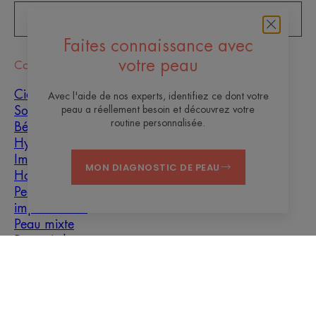
S'INSCRIRE À LA NEWSLETTER
Faites connaissance avec
votre peau
Conseils
Cicatrisation
Avec l'aide de nos experts, identifiez ce dont votre
peau a réellement besoin et découvrez votre
Solaires
routine personnalisée.
Bébé
Hyperkératose
Imperfections du teint
MON DIAGNOSTIC DE PEAU
Homme
Peaux grasses à
imperfections
Peau mixte
Peau sèche
Sécheresse et
déshydratation
À propos