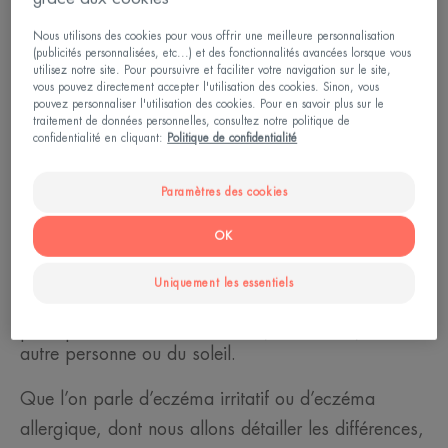
Elle peut réagir à cette substance comme à un
irritant, auquel cas on parle d’eczéma de contact
Nous utilisons des cookies pour vous offrir une meilleure personnalisation
(publicités personnalisées, etc...) et des fonctionnalités avancées lorsque vous
irritatif (dermatite irritative). Mais lorsque le corps y
utilisez notre site. Pour poursuivre et faciliter votre navigation sur le site,
vous pouvez directement accepter l'utilisation des cookies. Sinon, vous
réagit comme à un allergène de contact, on parle
pouvez personnaliser l'utilisation des cookies. Pour en savoir plus sur le
alors d’eczéma de contact allergique (dermatite
traitement de données personnelles, consultez notre politique de
confidentialité en cliquant:
Politique de confidentialité
allergique).
Paramètres des cookies
Quel type de contact peut donner cet eczéma ?
OK
Un contact direct
: la substance touche elle-
même la peau.
Uniquement les essentiels
Un contact indirect
: la substance fait réagir la
peau par l’intermédiaire de l’air, des mains, d’une
autre personne ou du soleil.
Que l’on parle d’eczéma irritatif ou d’eczéma
allergique, dont nous allons détailler les différences,