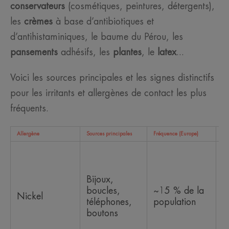
conservateurs
(cosmétiques, peintures, détergents),
les
crèmes
à base d’antibiotiques et
d’antihistaminiques, le baume du Pérou, les
pansements
adhésifs, les
plantes
, le
latex
...
Voici les sources principales et les signes distinctifs
pour les irritants et allergènes de contact les plus
fréquents.
Allergène
Sources principales
Fréquence (Europe)
Sig
R
a
z
Bijoux,
c
boucles,
~15 % de la
Nickel
m
téléphones,
population
p
boutons
(