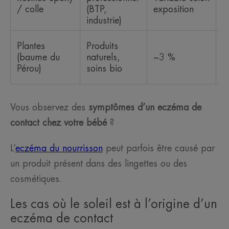
/ colle
(BTP,
exposition
a
industrie)
b
R
Plantes
Produits
c
(baume du
naturels,
~3 %
a
Pérou)
soins bio
p
Vous observez des
symptômes d’un eczéma de
contact chez votre bébé
?
L’
eczéma du nourrisson
peut parfois être causé par
un produit présent dans des lingettes ou des
cosmétiques.
Les cas où le soleil est à l’origine d’un
eczéma de contact