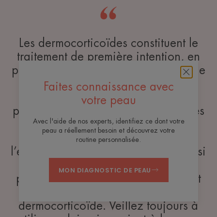
Les dermocorticoïdes constituent le
traitement de première intention, en
plus de l’éviction de l’allergène ou de
l’irritant. Appliqués localement,
ils
Faites connaissance avec
sont sûrs et bien tolérés
. C’est
votre peau
pourquoi il faut vraiment éviter de les
Avec l'aide de nos experts, identifiez ce dont votre
sous-doser par crainte, car ils sont
peau a réellement besoin et découvrez votre
alors bien moins efficaces, et
routine personnalisée.
l’eczéma non traité comporte lui aussi
ses propres risques. La règle de la
MON DIAGNOSTIC DE PEAU
phalange est une méthode simple et
fiable pour doser correctement un
dermocorticoïde. Veillez toujours à