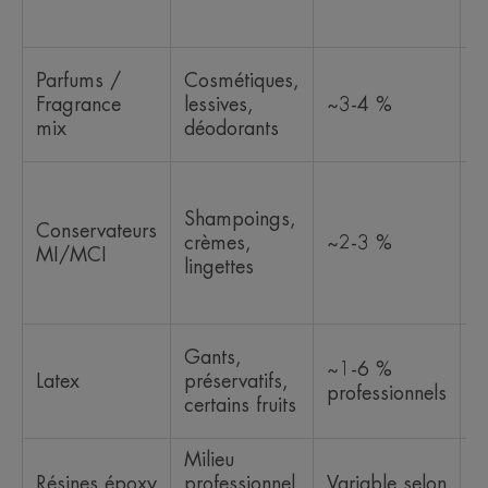
l
v
A
Parfums /
Cosmétiques,
v
Fragrance
lessives,
~3-4 %
c
mix
déodorants
p
E
p
Shampoings,
Conservateurs
a
crèmes,
~2-3 %
MI/MCI
d
lingettes
z
c
R
Gants,
~1-6 %
r
Latex
préservatifs,
professionnels
s
certains fruits
m
Milieu
A
Résines époxy
professionnel
Variable selon
m