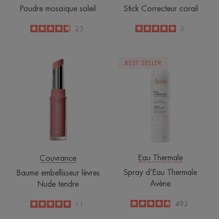
Poudre mosaïque soleil
Stick Correcteur corail
4.7
/
5
23
5
/
5
3
-
-
Baume
Spray
BEST SELLER
embellisseur
d’Eau
lèvres
Thermale
Nude
Avène
tendre
Eau Thermale
Couvrance
Spray d’Eau Thermale
Baume embellisseur lèvres
Avène
Nude tendre
4.8
/
5
492
5
/
5
11
-
-