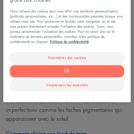
grâce aux cookies
hydratante habituelle, pensez crème hydratante
légère dès que la température monte !
Nous utilisons des cookies pour vous offrir une meilleure personnalisation
(publicités personnalisées, etc...) et des fonctionnalités avancées lorsque vous
Vous pouvez même la remplacer par un sérum
utilisez notre site. Pour poursuivre et faciliter votre navigation sur le site,
vous pouvez directement accepter l'utilisation des cookies. Sinon, vous
avant d'appliquer votre protection solaire. Car si le
pouvez personnaliser l'utilisation des cookies. Pour en savoir plus sur le
traitement de données personnelles, consultez notre politique de
soleil fait du bien au moral, il peut aussi faire du
confidentialité en cliquant:
Politique de confidentialité
mal à la peau. Vous devez donc la protéger : après
l'application du sérum ou de la crème hydratante,
Paramètres des cookies
unifiez votre teint avec un fond de teint doté d'un
OK
indice de protection solaire pour une correction
légère et printanière. Une crème de teint compacte
Uniquement les essentiels
contenant elle aussi une protection anti-UV assurera
une correction plus couvrante et camouflera les
imperfections comme les taches pigmentaires qui
apparaissent avec le soleil.