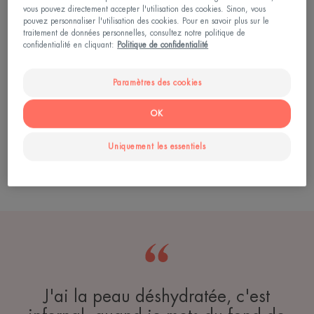
comment ne pas la confondre avec une peau
vous pouvez directement accepter l'utilisation des cookies. Sinon, vous
pouvez personnaliser l'utilisation des cookies. Pour en savoir plus sur le
sèche) ? Contrairement à cette dernière (qui est
traitement de données personnelles, consultez notre politique de
sèche en permanence), la peau déshydratée ne l'est
confidentialité en cliquant:
Politique de confidentialité
que de manière transitoire. Elle touche tous les âges
Paramètres des cookies
et tous les types de peau, et peut être accentuée
par certains facteurs comme le vent, le froid ou les
OK
atmosphères trop sèches.
Uniquement les essentiels
Lire plus
J'ai la peau déshydratée, c'est