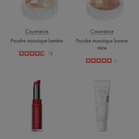
Couvrance
Couvrance
Poudre mosaïque lumière
Poudre mosaïque bonne
mine
4.7
/
5
18
-
5
/
5
2
-
Baume
Fond
embellisseur
de
lèvres
teint
Rose
correcteur
velours
fluide
Sable