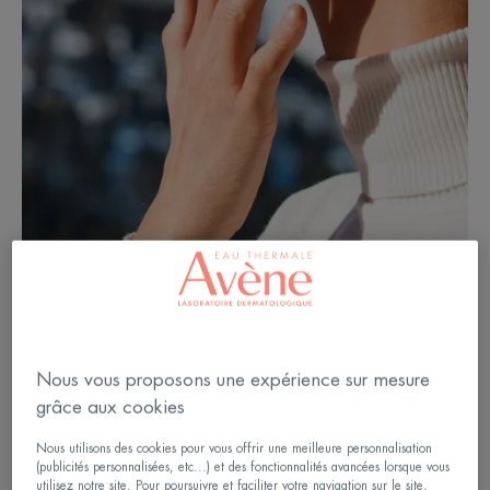
Peau déshydratée : réhydrater
Nous vous proposons une expérience sur mesure
avant de maquiller
grâce aux cookies
Nous utilisons des cookies pour vous offrir une meilleure personnalisation
A quoi reconnaît-on une peau déshydratée (et
(publicités personnalisées, etc...) et des fonctionnalités avancées lorsque vous
utilisez notre site. Pour poursuivre et faciliter votre navigation sur le site,