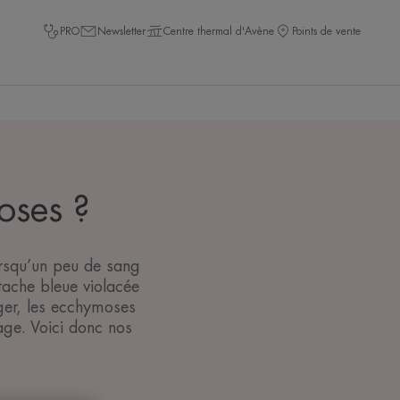
PRO
Newsletter
Centre thermal d'Avène
Points de vente
oses ?
orsqu’un peu de sang
tache bleue violacée
nger, les ecchymoses
sage. Voici donc nos