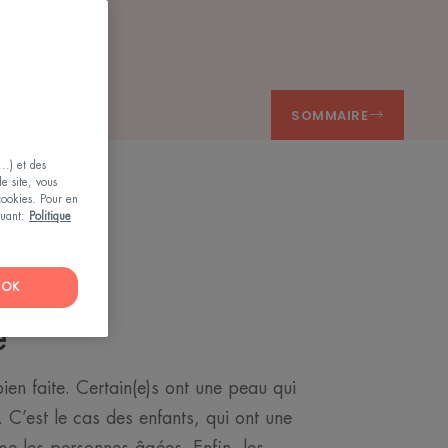
SOMMAIRE
..) et des
le site, vous
 cookies. Pour en
iquant:
Politique
devant
OK
e
bien faite. Certain(e)s ont une peau qui
 C’est le cas des enfants, qui ont une