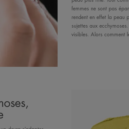
peau plus fine. Tout comm
femmes ne sont pas éparg
rendent en effet la peau 
sujettes aux ecchymoses.
visibles. Alors comment 
moses,
e