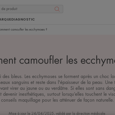
ARQUE
DIAGNOSTIC
omment camoufler les ecchymoses ?
nt camoufler les ecchym
i des bleus. Les ecchymoses se forment après un choc l
eaux sanguins et reste dans l'épaisseur de la peau. Une 
vant virer au jaune ou au verdâtre. Si elles sont sans da
devenir inesthétiques, surtout lorsqu’elles touchent le vi
conseils maquillage pour les atténuer de façon naturelle.
Mise à jour le
24/04/2025
, validé par
la direction médicale
.