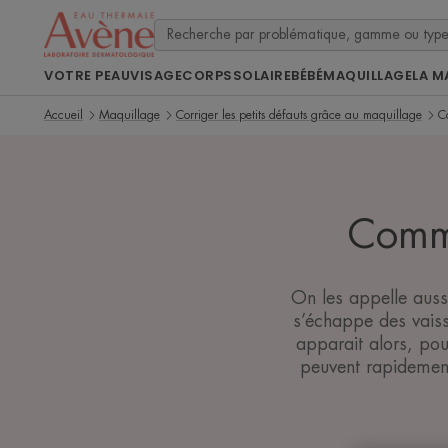
VOTRE PEAU
VISAGE
CORPS
SOLAIRE
BÉBÉ
MAQUILLAGE
LA M
Accueil
Maquillage
Corriger les petits défauts grâce au maquillage
C
Comme
On les appelle auss
s’échappe des vaiss
apparait alors, pou
peuvent rapidement 