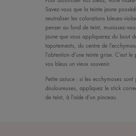
Pour dissimuler vos bleus, votre make
Savez-vous que la teinte jaune possèd
neutraliser les colorations bleues-vi
penser au fond de teint, munissez-vous
jaune que vous appliquerez du bout d
tapotements, du centre de l’ecchymose 
l’obtention d’une teinte grise. C’est l
vos bleus un vieux souvenir.
Petite astuce : si les ecchymoses sont p
douloureuses, appliquez le stick corre
de teint, à l’aide d’un pinceau.