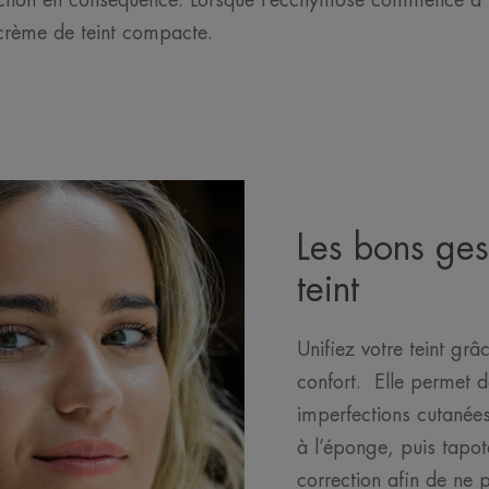
rection en conséquence. Lorsque l’ecchymose commence à j
crème de teint compacte.
Les bons gest
teint
Unifiez votre teint gr
confort. Elle permet d
imperfections cutanée
à l’éponge, puis tapot
correction afin de ne 