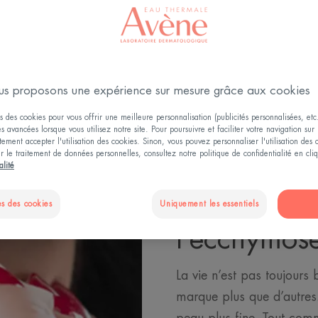
Corriger les petits défauts grâce au maquillage
s proposons une expérience sur mesure grâce aux cookies
s des cookies pour vous offrir une meilleure personnalisation (publicités personnalisées, etc.
és avancées lorsque vous utilisez notre site. Pour poursuivre et faciliter votre navigation sur 
ement accepter l'utilisation des cookies. Sinon, vous pouvez personnaliser l'utilisation des
ur le traitement de données personnelles, consultez notre politique de confidentialité en cl
alité
Pas égaux 
s des cookies
Uniquement les essentiels
l’ecchymos
La vie n’est pas toujours 
marque plus que d’autres.